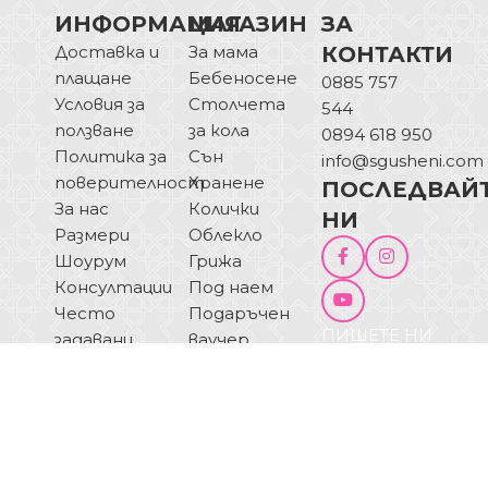
ИНФОРМАЦИЯ
МАГАЗИН
ЗА
Доставка и
За мама
КОНТАКТИ
плащане
Бебеносене
0885 757
Условия за
Столчета
544
ползване
за кола
0894 618 950
Политика за
Сън
info@sgusheni.com
поверителност
Хранене
ПОСЛЕДВАЙ
За нас
Колички
НИ
Размери
Облекло
Шоурум
Грижа
Консултации
Под наем
Често
Подаръчен
ПИШЕТЕ НИ
задавани
ваучер
ОТКАЗ ОТ
въпроси
Блог
ДОГОВОР
Купи на
изплащане
© 2025 Sgusheni.com - Всички права запазени!