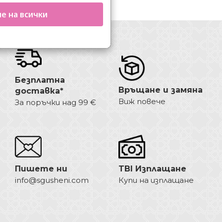
е на всички
Безплатна
Връщане и замяна
доставка*
Виж повече
За поръчки над 99 €
Пишете ни
TBI Изплащане
info@sgusheni.com
Купи на изплащане