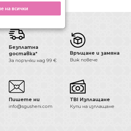
е на всички
Безплатна
Връщане и замяна
доставка*
Виж повече
За поръчки над 99 €
Пишете ни
TBI Изплащане
info@sgusheni.com
Купи на изплащане