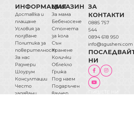
ИНФОРМАЦИЯ
МАГАЗИН
ЗА
Доставка и
За мама
КОНТАКТИ
плащане
Бебеносене
0885 757
Условия за
Столчета
544
ползване
за кола
0894 618 950
Политика за
Сън
info@sgusheni.com
поверителност
Хранене
ПОСЛЕДВАЙ
За нас
Колички
НИ
Размери
Облекло
Шоурум
Грижа
Консултации
Под наем
Често
Подаръчен
ПИШЕТЕ НИ
задавани
ваучер
ОТКАЗ ОТ
въпроси
Блог
ДОГОВОР
Купи на
изплащане
© 2025 Sgusheni.com - Всички права запазени!