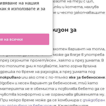
с щипки или с копчета. Залагайте на тези с цип,
ивяване на нашия
защото при моделите с щипки и копчета, нахлува
как я използвате и за
студен въздух през дупките и често закопчаващите
.
елементи се чупят.
5.Поларен гащеризон за
бебеносене
е на всички
Гащеризончетата
са страхотен вариант на топла,
но дишаща дрешка, която може да влезе в употреба
през сезоните пролет/есен , както и през зимата. В
по-топлите дни я ползвайте, като горна връхна
дрешка по време на разходка, а през зимата под
покривало
или ако сте с по-тънко
яке за бебеносене
.
Удобен и лесен вариант за бебеносене, тъй като
материята не е обемиста и позволява бебето да се
чувства комфортно и не ограничава движенията му.
При мокро време може да се комбинира с
дъждобран
или покривало за бебеносен
е. Качествените