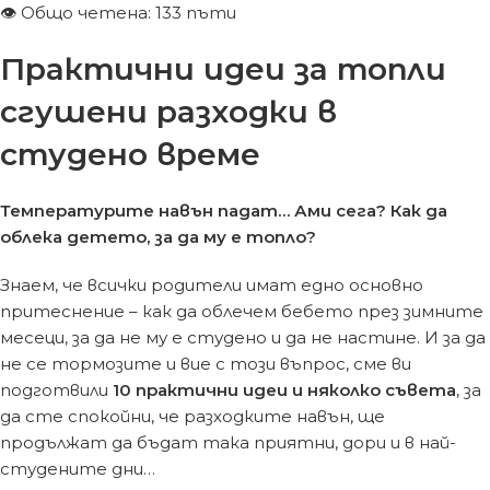
👁 Общо четена: 133 пъти
Практични идеи за топли
сгушени разходки в
студено време
Температурите навън падат… Ами сега? Как да
облека детето, за да му е топло?
Знаем, че всички родители имат едно основно
притеснение – как да облечем бебето през зимните
месеци, за да не му е студено и да не настине. И за да
не се тормозите и вие с този въпрос, сме ви
подготвили
10 практични идеи и няколко съвета
, за
да сте спокойни, че разходките навън, ще
продължат да бъдат така приятни, дори и в най-
студените дни…