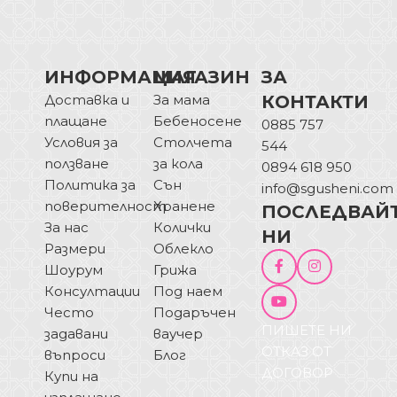
ИНФОРМАЦИЯ
МАГАЗИН
ЗА
Доставка и
За мама
КОНТАКТИ
плащане
Бебеносене
0885 757
Условия за
Столчета
544
ползване
за кола
0894 618 950
Политика за
Сън
info@sgusheni.com
поверителност
Хранене
ПОСЛЕДВАЙ
За нас
Колички
НИ
Размери
Облекло
Шоурум
Грижа
Консултации
Под наем
Често
Подаръчен
ПИШЕТЕ НИ
задавани
ваучер
ОТКАЗ ОТ
въпроси
Блог
ДОГОВОР
Купи на