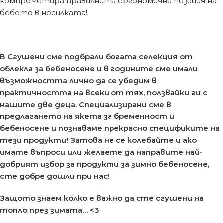
компрометира правилната ергономична позиция на
бебето в носилката!
В Сгушени сме подбрали богата селекция от
облекла за бебеносене и в годините сме имали
възможността лично да се убедим в
практичността на всеки от тях, ползвайки ги с
нашите две деца. Специализирани сме в
предлагането на якета за бременност и
бебеносене и познаваме прекрасно спецификите на
тези продукти! Затова не се колебайте и ако
имате въпроси или желаете да направите най-
добрият избор за продукти за зимно бебеносене,
сте добре дошли при нас!
Защото знаем колко е важно да сте сгушени на
топло през зимата… <3