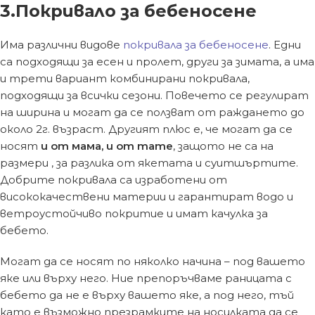
3.Покривало за бебеносене
Има различни видове
покривала за бебеносене
. Едни
са подходящи за есен и пролет, други за зимата, а има
и трети вариант комбинирани покривала,
подходящи за всички сезони. Повечето се регулират
на ширина и могат да се ползват от раждането до
около 2г. възраст. Другият плюс е, че могат да се
носят
и от мама, и от тате
, защото не са на
размери , за разлика от якетата и суитшъртите.
Добрите покривала са изработени от
висококачествени материи и гарантират водо и
ветроустойчиво покритие и имат качулка за
бебето.
Могат да се носят по няколко начина – под вашето
яке или върху него. Ние препоръчваме раницата с
бебето да не е върху вашето яке, а под него, тъй
като е възможно презрамките на носилката да се