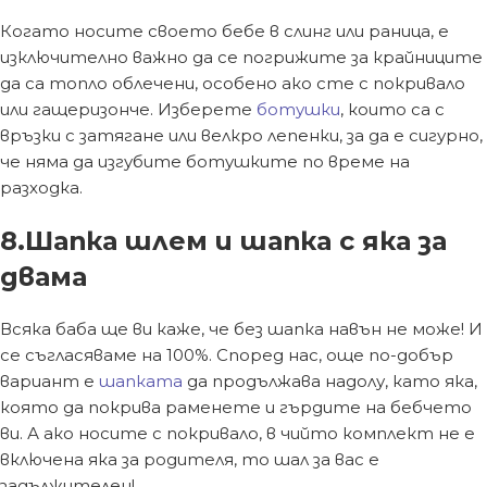
Когато носите своето бебе в слинг или раница, е
изключително важно да се погрижите за крайниците
да са топло облечени, особено ако сте с покривало
или гащеризонче. Изберете
ботушки
, които са с
връзки с затягане или велкро лепенки, за да е сигурно,
че няма да изгубите ботушките по време на
разходка.
8.Шапка шлем и шапка с яка за
двама
Всяка баба ще ви каже, че без шапка навън не може! И
се съгласяваме на 100%. Според нас, още по-добър
вариант е
шапката
да продължава надолу, като яка,
която да покрива раменете и гърдите на бебчето
ви. А ако носите с покривало, в чийто комплект не е
включена яка за родителя, то шал за вас е
задължителен!