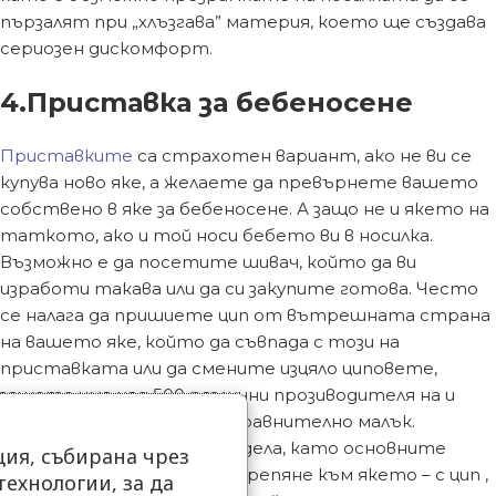
пързалят при „хлъзгава” материя, което ще създава
сериозен дискомфорт.
4.Приставка за бебеносене
Приставките
са страхотен вариант, ако не ви се
купува ново яке, а желаете да превърнете вашето
собствено в яке за бебеносене. А защо не и якето на
таткото, ако и той носи бебето ви в носилка.
Възможно е да посетите шивач, който да ви
изработи такава или да си закупите готова. Често
се налага да пришиете цип от вътрешната страна
на вашето яке, който да съвпада с този на
приставката или да смените изцяло циповете,
защото има над 500 различни прозиводителя на и
шансът да съвпаднат е сравнително малък.
Съществуват няколко модела, като основните
ия, събирана чрез
разлики са в начина на прикрепяне към якето – с цип ,
ехнологии, за да