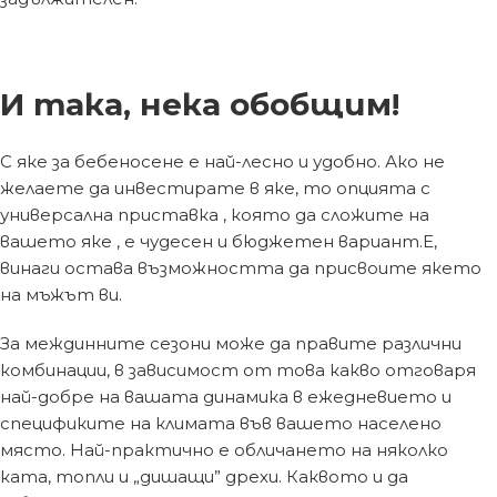
И така, нека обобщим!
С яке за бебеносене е най-лесно и удобно. Ако не
желаете да инвестирате в яке, то опцията с
универсална приставка , която да сложите на
вашето яке , е чудесен и бюджетен вариант.Е,
винаги остава възможността да присвоите якето
на мъжът ви.
За междинните сезони може да правите различни
комбинации, в зависимост от това какво отговаря
най-добре на вашата динамика в ежедневието и
спецификите на климата във вашето населено
място. Най-практично е обличането на няколко
ката, топли и „дишащи” дрехи. Каквото и да