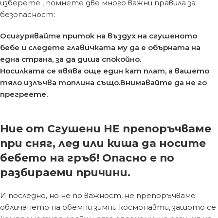
изберете , помнете две много важни правила за
безопасност:
Осигурявайте приток на въздух на сгушеното
бебе и следете главичката му да е обърната на
една страна, за да диша спокойно.
Носилката се явява още един кат плат, а вашето
тяло излъчва топлина също.Внимавайте да не го
прегреете.
Ние от Сгушени НЕ препоръчваме
при сняг, лед или киша да носите
бебето на гръб! Опасно е по
разбираеми причини.
И последно, но не по важност, не препоръчваме
обличането на обемни зимни космонавти, защото се