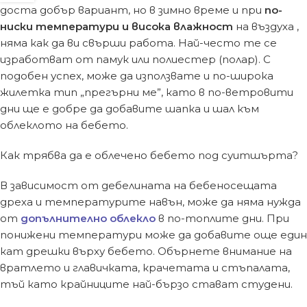
доста добър вариант, но в зимно време и при
по-
ниски температури и висока влажност
на въздуха ,
няма как да ви свърши работа. Най-често те се
изработват от памук или полиестер (полар). С
подобен успех, може да използвате и по-широка
жилетка тип „прегърни ме”, като в по-ветровити
дни ще е добре да добавите шапка и шал към
облеклото на бебето.
Как трябва да е облечено бебето под суитшърта?
В зависимост от дебелината на бебеносещата
дреха и температурите навън, може да няма нужда
от
допълнително облекло
в по-топлите дни. При
понижени температури може да добавите още един
кат дрешки върху бебето. Обърнете внимание на
вратлето и главичката, крачетата и стъпалата,
тъй като крайниците най-бързо стават студени.