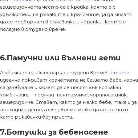
гащеризончета често са с кройка, която е с
удължители на ръкавите и крачолите, за да могат
да се превърнат в ръкавички и чорапки , което е
полезно в студено време.
6.Памучни или вълнени гети
Любимият ни аксесоар за студено време!
Гетите
идеално покриват крачетата на вашето бебе, лесни
са за обуване и могат да се носят във всякакви
комбинации – под/над панталонче, чорапогащник,
гащеризонче. Стават, както за малко бебе, така и за
проходило дете, а след време може да се носят и
като ръкавички без пръсти.
7.Ботушки за бебеносене