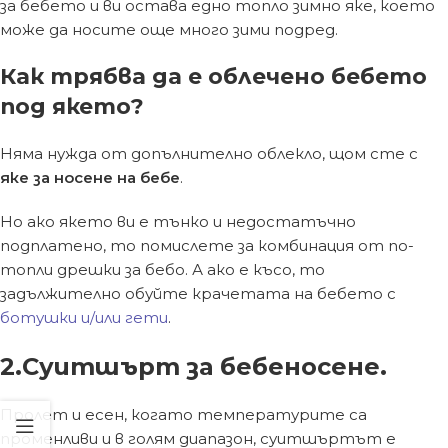
за бебето и ви остава едно топло зимно яке, което
може да носите още много зими подред.
Как трябва да е облечено бебето
под якето?
Няма нужда от допълнително облекло, щом сте с
яке за носене на бебе
.
Но ако якето ви е тънко и недостатъчно
подплатено, то помислете за комбинация от по-
топли дрешки за бебо. А ако е късо, то
задължително обуйте крачетата на бебето с
ботушки и/или гети
.
2.Суитшърт за бебеносене.
Пролет и есен, когато температурите са
променливи и в голям диапазон, суитшъртът е