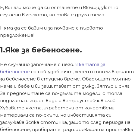
Е, винаги може да си останете и вкъщи, уютно
сгушени в леглото, но това е друга тема.
Няма да се бавим и за почваме с първото
предложение!
1.Яке за бебеносене.
Не случайно започваме с него.
Якетата за
бебеносене
са най-удобният, лесен и топъл вариант
за бебеносене в студено време. Обгръщат плътно
мама и бебе и ви защитават от дъжд, вятър и сняг.
За предпочитане са по-дългите модели, с топла
подплата и горен водо и ветроустойчив слой.
Хубавите якета, изработени от качествени
материали са по-скъпи, но инвестицията си
заслужава всяка стотинка, защото след периода на
бебеносене, прибирате разширяващата приставка