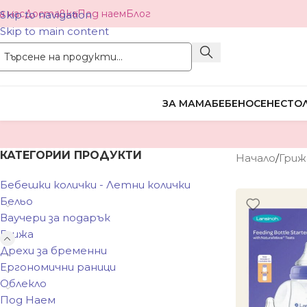
а нас
Доставка
Под наем
Блог
Skip to navigation
Skip to main content
ЗА МАМА
БЕБЕНОСЕНЕ
СТОЛ
КАТЕГОРИИ ПРОДУКТИ
Начало
/
Гриж
Бебешки колички - Летни колички
Бельо
Ваучери за подарък
Грижа
Дрехи за бременни
Ергономични раници
Облекло
Под Наем