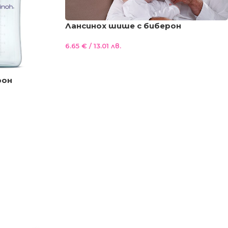
Лансинох шише с биберон
NaturalWave® 160 ml.
6.65
€
/ 13.01 лв.
рон