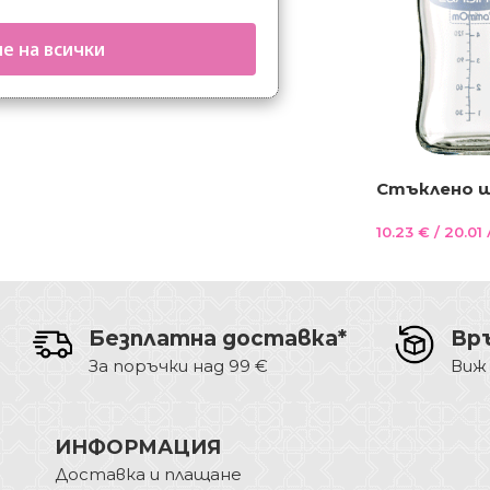
е на всички
Стъклено ш
NaturalWave®
10.23
€
/ 20.01 
Безплатна доставка*
Вр
За поръчки над 99 €
Виж
ИНФОРМАЦИЯ
Доставка и плащане