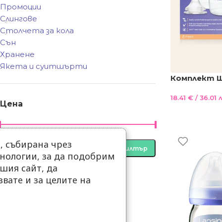
Промоции
Слингове
Столчета за кола
Сън
Хранене
Якета и суитшърти
Комплект 
NaturalWav
18.41
€
/ 36.01 л
Цена
 събирана чрез
Цена:
0 €
—
20 €
Филтър
нологии, за да подобрим
шия сайт, да
вате и за целите на