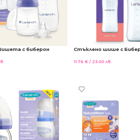
Шишета с биберон
Стъклено шише с Бибе
e®1
NaturalWave® 240ml.
в.
11.76
€
/ 23.00 лв.