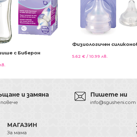
Физиологичен силиконо
NaturalWave® средно и 
ише с Биберон
5.62
€
/ 10.99 лв.
течащ
 160 ml. (slow flow)
лв.
ъщане и замяна
Пишете ни
 повече
info@sgusheni.com
МАГАЗИН
За мама