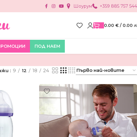
Шоурум
+359 885 757 544
0.00
€
/ 0.00 л
ПРОМОЦИИ
ПОД НАЕМ
ажи
9
12
18
24