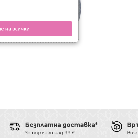
е на всички
Безплатна доставка*
Вр
За поръчки над 99 €
Виж