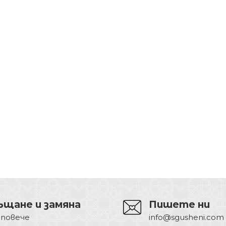
ъщане и замяна
Пишете ни
 повече
info@sgusheni.com