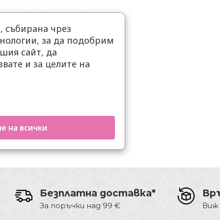
 събирана чрез
нологии, за да подобрим
шия сайт, да
вате и за целите на
е на всички
Безплатна доставка*
Вр
За поръчки над 99 €
Виж