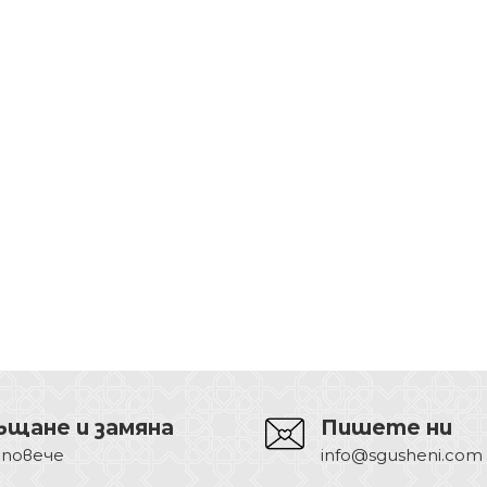
ъщане и замяна
Пишете ни
 повече
info@sgusheni.com