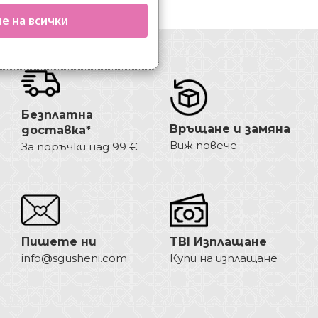
е на всички
Безплатна
Връщане и замяна
доставка*
Виж повече
За поръчки над 99 €
Пишете ни
TBI Изплащане
info@sgusheni.com
Купи на изплащане