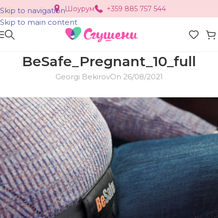
Шоурум
+359 885 757 544
Skip to navigation
Skip to main content
BeSafe_Pregnant_10_full
Georgi Bekirov
On 26/08/2021