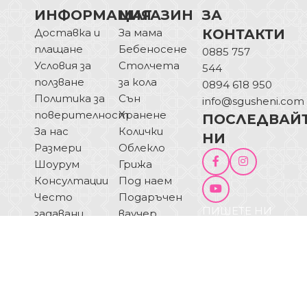
ИНФОРМАЦИЯ
МАГАЗИН
ЗА
Доставка и
За мама
КОНТАКТИ
плащане
Бебеносене
0885 757
Условия за
Столчета
544
ползване
за кола
0894 618 950
Политика за
Сън
info@sgusheni.com
поверителност
Хранене
ПОСЛЕДВАЙ
За нас
Колички
НИ
Размери
Облекло
Шоурум
Грижа
Консултации
Под наем
Често
Подаръчен
ПИШЕТЕ НИ
задавани
ваучер
ОТКАЗ ОТ
въпроси
Блог
ДОГОВОР
Купи на
изплащане
© 2025 Sgusheni.com - Всички права запазени!