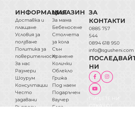
ИНФОРМАЦИЯ
МАГАЗИН
ЗА
Доставка и
За мама
КОНТАКТИ
плащане
Бебеносене
0885 757
Условия за
Столчета
544
ползване
за кола
0894 618 950
Политика за
Сън
info@sgusheni.com
поверителност
Хранене
ПОСЛЕДВАЙ
За нас
Колички
НИ
Размери
Облекло
Шоурум
Грижа
Консултации
Под наем
Често
Подаръчен
ПИШЕТЕ НИ
задавани
ваучер
ОТКАЗ ОТ
въпроси
Блог
ДОГОВОР
Купи на
изплащане