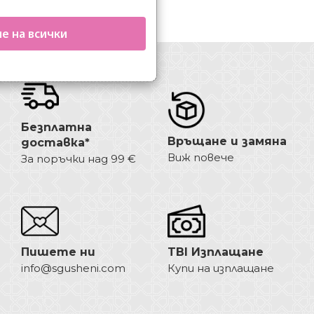
е на всички
Безплатна
Връщане и замяна
доставка*
Виж повече
За поръчки над 99 €
Пишете ни
TBI Изплащане
info@sgusheni.com
Купи на изплащане