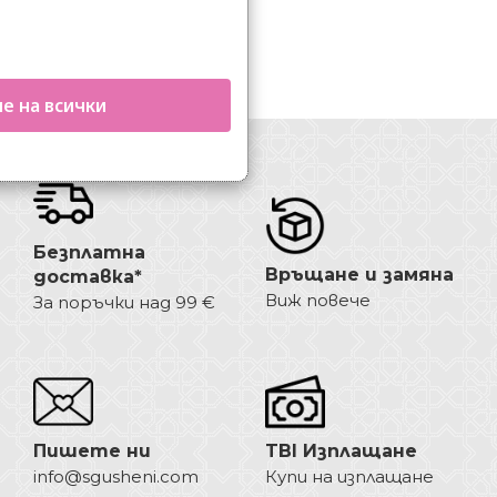
е на всички
Безплатна
Връщане и замяна
доставка*
Виж повече
За поръчки над 99 €
Пишете ни
TBI Изплащане
info@sgusheni.com
Купи на изплащане