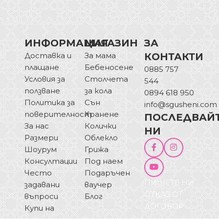
ИНФОРМАЦИЯ
МАГАЗИН
ЗА
Доставка и
За мама
КОНТАКТИ
плащане
Бебеносене
0885 757
Условия за
Столчета
544
ползване
за кола
0894 618 950
Политика за
Сън
info@sgusheni.com
поверителност
Хранене
ПОСЛЕДВАЙ
За нас
Колички
НИ
Размери
Облекло
Шоурум
Грижа
Консултации
Под наем
Често
Подаръчен
ПИШЕТЕ НИ
задавани
ваучер
ОТКАЗ ОТ
въпроси
Блог
ДОГОВОР
Купи на