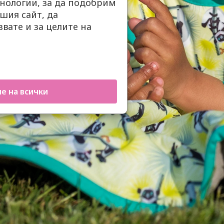
нологии, за да подобрим
шия сайт, да
вате и за целите на
е на всички