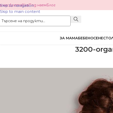
а нас
Доставка
Под наем
Блог
Skip to navigation
Skip to main content
ЗА МАМА
БЕБЕНОСЕНЕ
СТОЛ
3200-orga