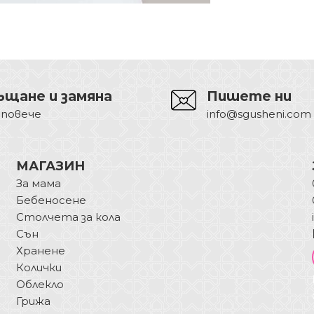
ъщане и замяна
Пишете ни
 повече
info@sgusheni.com
МАГАЗИН
За мама
Бебеносене
Столчета за кола
Сън
Хранене
Колички
Облекло
Грижа