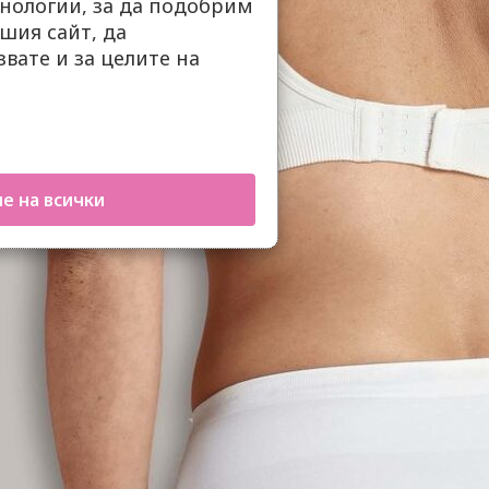
нологии, за да подобрим
шия сайт, да
вате и за целите на
е на всички