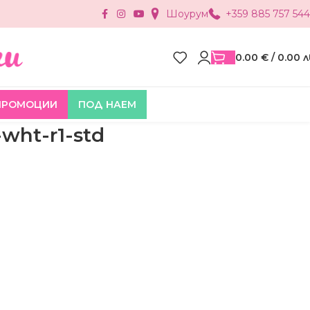
Шоурум
+359 885 757 544
0.00
€
/ 0.00 л
ПРОМОЦИИ
ПОД НАЕМ
wht-r1-std