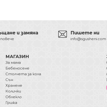
ъщане и замяна
Пишете ни
 повече
info@sgusheni.com
МАГАЗИН
За мама
Бебеносене
Столчета за кола
Сън
Хранене
Колички
Облекло
Грижа