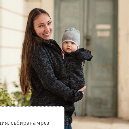
ия, събирана чрез