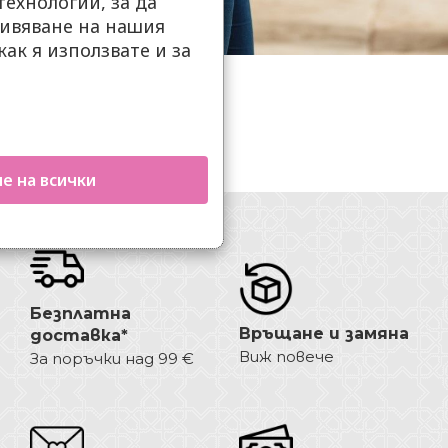
ехнологии, за да
ивяване на нашия
как я използвате и за
.
е на всички
Безплатна
Връщане и замяна
доставка*
Виж повече
За поръчки над 99 €