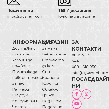
Пишете ни
TBI Изплащане
info@sgusheni.com
Купи на изплащане
ИНФОРМАЦИЯ
МАГАЗИН
ЗА
Доставка и
За мама
КОНТАКТИ
плащане
Бебеносене
0885 757
Условия за
Столчета
544
ползване
за кола
0894 618 950
Политика за
Сън
info@sgusheni.com
поверителност
Хранене
ПОСЛЕДВАЙ
За нас
Колички
НИ
Размери
Облекло
Шоурум
Грижа
Консултации
Под наем
Често
Подаръчен