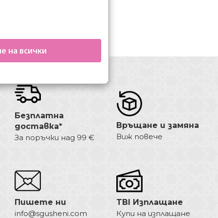
е на всички
Безплатна
Връщане и замяна
доставка*
Виж повече
За поръчки над 99 €
Пишете ни
TBI Изплащане
info@sgusheni.com
Купи на изплащане