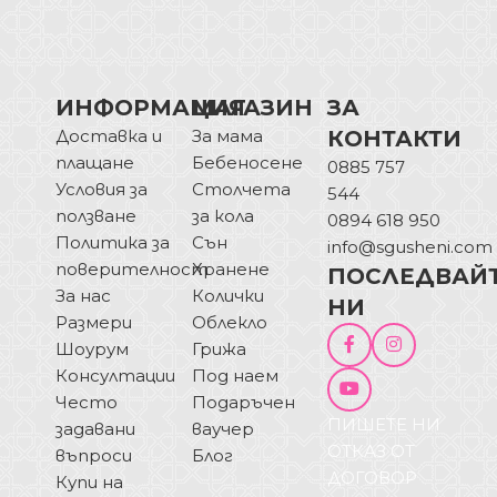
ИНФОРМАЦИЯ
МАГАЗИН
ЗА
Доставка и
За мама
КОНТАКТИ
плащане
Бебеносене
0885 757
Условия за
Столчета
544
ползване
за кола
0894 618 950
Политика за
Сън
info@sgusheni.com
поверителност
Хранене
ПОСЛЕДВАЙ
За нас
Колички
НИ
Размери
Облекло
Шоурум
Грижа
Консултации
Под наем
Често
Подаръчен
ПИШЕТЕ НИ
задавани
ваучер
ОТКАЗ ОТ
въпроси
Блог
ДОГОВОР
Купи на