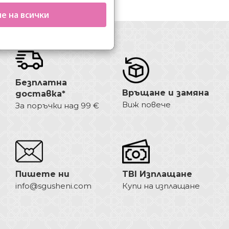
е на всички
Безплатна
Връщане и замяна
доставка*
Виж повече
За поръчки над 99 €
Пишете ни
TBI Изплащане
info@sgusheni.com
Купи на изплащане