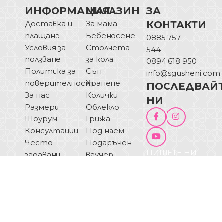
ИНФОРМАЦИЯ
МАГАЗИН
ЗА
Доставка и
За мама
КОНТАКТИ
плащане
Бебеносене
0885 757
Условия за
Столчета
544
ползване
за кола
0894 618 950
Политика за
Сън
info@sgusheni.com
поверителност
Хранене
ПОСЛЕДВАЙ
За нас
Колички
НИ
Размери
Облекло
Шоурум
Грижа
Консултации
Под наем
Често
Подаръчен
ПИШЕТЕ НИ
задавани
ваучер
ОТКАЗ ОТ
въпроси
Блог
ДОГОВОР
Купи на
изплащане
© 2025 Sgusheni.com - Всички права запазени!