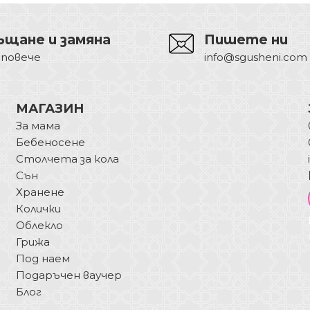
ъщане и замяна
Пишете ни
 повече
info@sgusheni.com
МАГАЗИН
За мама
Бебеносене
Столчета за кола
Сън
Хранене
Колички
Облекло
Грижа
Под наем
Подаръчен ваучер
Блог