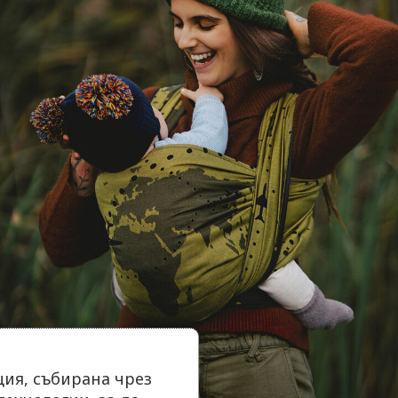
ия, събирана чрез