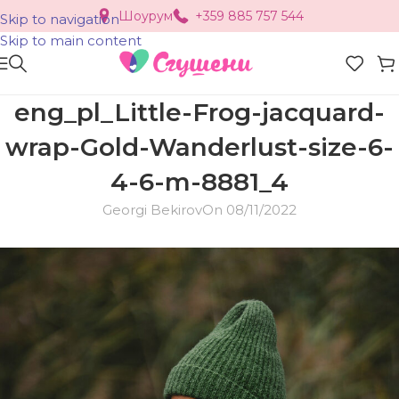
Шоурум
+359 885 757 544
Skip to navigation
Skip to main content
eng_pl_Little-Frog-jacquard-
wrap-Gold-Wanderlust-size-6-
4-6-m-8881_4
Georgi Bekirov
On 08/11/2022