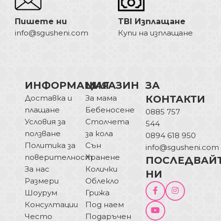
Пишете ни
TBI Изплащане
info@sgusheni.com
Купи на изплащане
ИНФОРМАЦИЯ
МАГАЗИН
ЗА
Доставка и
За мама
КОНТАКТИ
плащане
Бебеносене
0885 757
Условия за
Столчета
544
ползване
за кола
0894 618 950
Политика за
Сън
info@sgusheni.com
поверителност
Хранене
ПОСЛЕДВАЙ
За нас
Колички
НИ
Размери
Облекло
Шоурум
Грижа
Консултации
Под наем
Често
Подаръчен