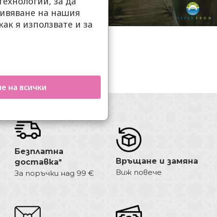
ехнологии, за да
ивяване на нашия
как я използвате и за
.
е на всички
Безплатна
Връщане и замяна
доставка*
Виж повече
За поръчки над 99 €