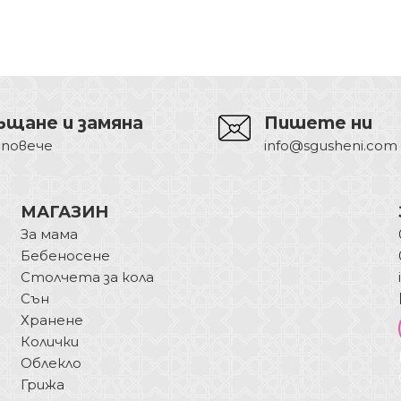
ъщане и замяна
Пишете ни
 повече
info@sgusheni.com
МАГАЗИН
За мама
Бебеносене
Столчета за кола
Сън
Хранене
Колички
Облекло
Грижа