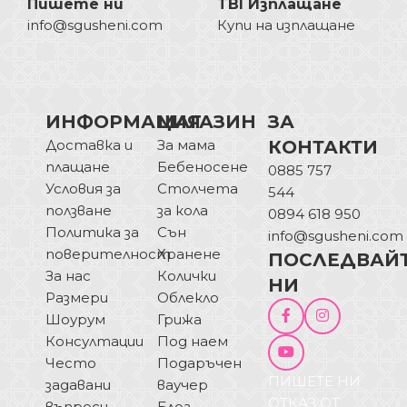
Пишете ни
TBI Изплащане
info@sgusheni.com
Купи на изплащане
ИНФОРМАЦИЯ
МАГАЗИН
ЗА
Доставка и
За мама
КОНТАКТИ
плащане
Бебеносене
0885 757
Условия за
Столчета
544
ползване
за кола
0894 618 950
Политика за
Сън
info@sgusheni.com
поверителност
Хранене
ПОСЛЕДВАЙ
За нас
Колички
НИ
Размери
Облекло
Шоурум
Грижа
Консултации
Под наем
Често
Подаръчен
ПИШЕТЕ НИ
задавани
ваучер
ОТКАЗ ОТ
въпроси
Блог