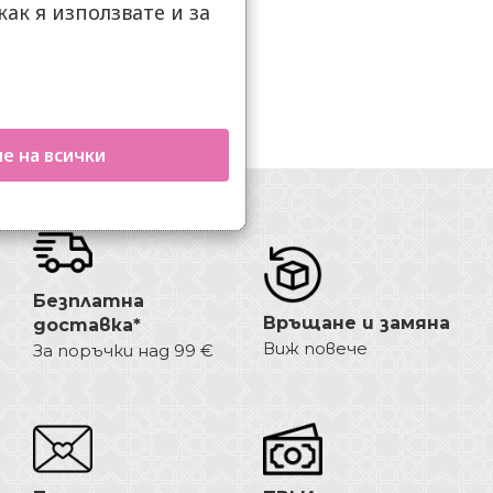
как я използвате и за
.
е на всички
Безплатна
Връщане и замяна
доставка*
Виж повече
За поръчки над 99 €