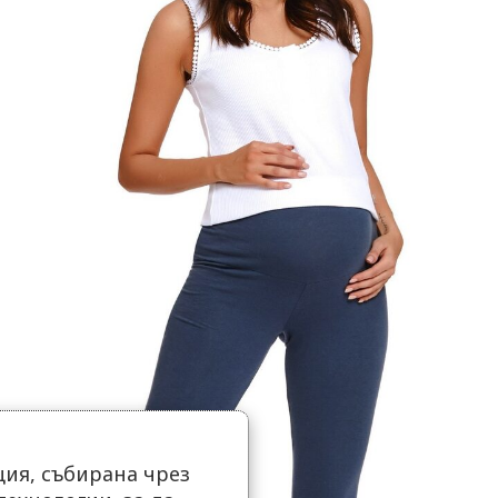
ия, събирана чрез