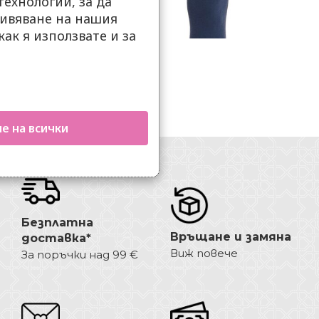
ехнологии, за да
ивяване на нашия
как я използвате и за
.
е на всички
Безплатна
Връщане и замяна
доставка*
Виж повече
За поръчки над 99 €