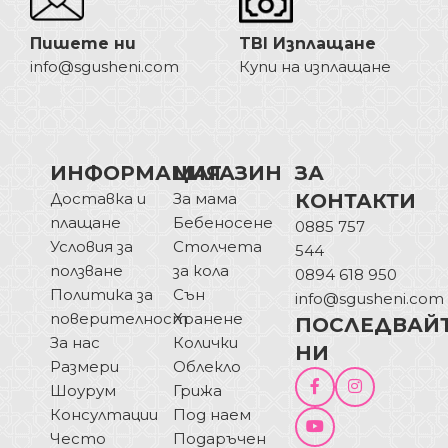
Пишете ни
TBI Изплащане
info@sgusheni.com
Купи на изплащане
ИНФОРМАЦИЯ
МАГАЗИН
ЗА
Доставка и
За мама
КОНТАКТИ
плащане
Бебеносене
0885 757
Условия за
Столчета
544
ползване
за кола
0894 618 950
Политика за
Сън
info@sgusheni.com
поверителност
Хранене
ПОСЛЕДВАЙ
За нас
Колички
НИ
Размери
Облекло
Шоурум
Грижа
Консултации
Под наем
Често
Подаръчен