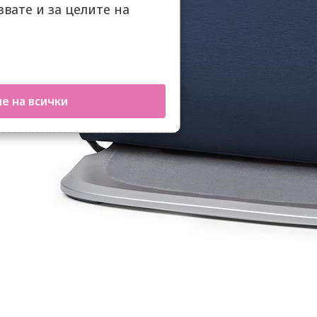
вате и за целите на
е на всички