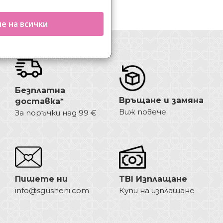
е на всички
Безплатна
Връщане и замяна
доставка*
Виж повече
За поръчки над 99 €
Пишете ни
TBI Изплащане
info@sgusheni.com
Купи на изплащане