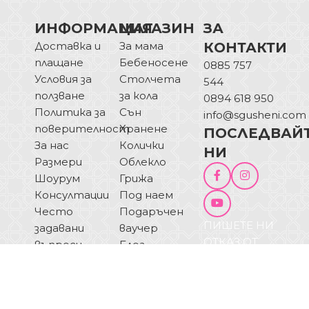
ИНФОРМАЦИЯ
МАГАЗИН
ЗА
Доставка и
За мама
КОНТАКТИ
плащане
Бебеносене
0885 757
Условия за
Столчета
544
ползване
за кола
0894 618 950
Политика за
Сън
info@sgusheni.com
поверителност
Хранене
ПОСЛЕДВАЙ
За нас
Колички
НИ
Размери
Облекло
Шоурум
Грижа
Консултации
Под наем
Често
Подаръчен
ПИШЕТЕ НИ
задавани
ваучер
ОТКАЗ ОТ
въпроси
Блог
ДОГОВОР
Купи на
изплащане