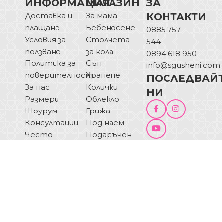
ИНФОРМАЦИЯ
МАГАЗИН
ЗА
Доставка и
За мама
КОНТАКТИ
плащане
Бебеносене
0885 757
Условия за
Столчета
544
ползване
за кола
0894 618 950
Политика за
Сън
info@sgusheni.com
поверителност
Хранене
ПОСЛЕДВАЙ
За нас
Колички
НИ
Размери
Облекло
Шоурум
Грижа
Консултации
Под наем
Често
Подаръчен
ПИШЕТЕ НИ
задавани
ваучер
ОТКАЗ ОТ
въпроси
Блог
ДОГОВОР
Купи на
изплащане
© 2025 Sgusheni.com - Всички права запазени!