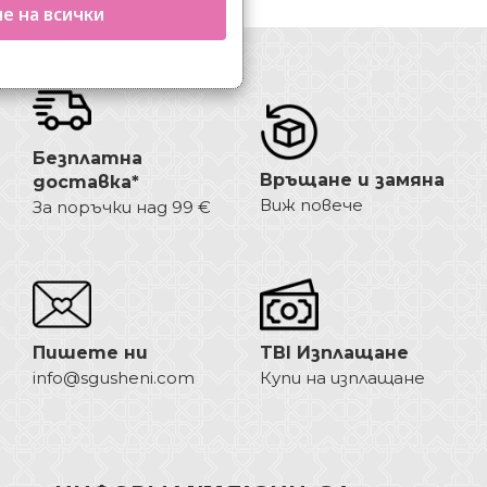
е на всички
Безплатна
Връщане и замяна
доставка*
Виж повече
За поръчки над 99 €
Пишете ни
TBI Изплащане
info@sgusheni.com
Купи на изплащане