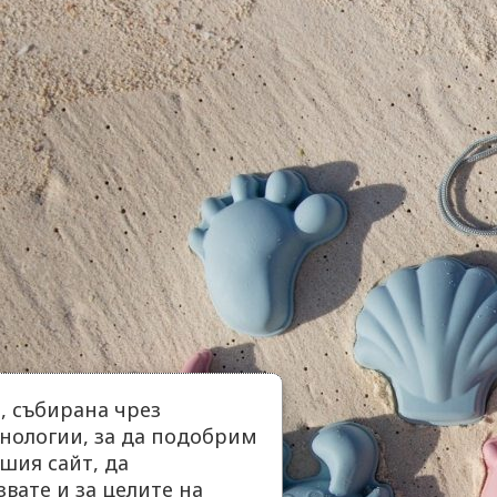
 събирана чрез
нологии, за да подобрим
шия сайт, да
вате и за целите на