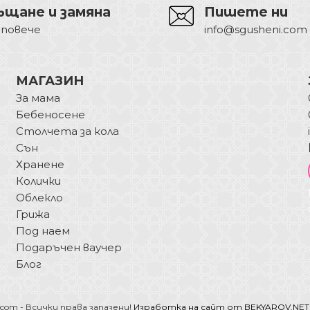
ъщане и замяна
Пишете ни
 повече
info@sgusheni.com
МАГАЗИН
За мама
Бебеносене
Столчета за кола
Сън
Хранене
Колички
Облекло
Грижа
Под наем
Подаръчен ваучер
Блог
.com - Всички права запазени!
Изработка на сайт от BEKYAROV.NET