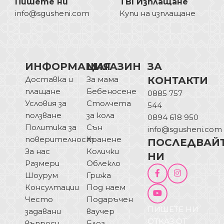
Пишете ни
TBI Изплащане
info@sgusheni.com
Купи на изплащане
ИНФОРМАЦИЯ
МАГАЗИН
ЗА
Доставка и
За мама
КОНТАКТИ
плащане
Бебеносене
0885 757
Условия за
Столчета
544
ползване
за кола
0894 618 950
Политика за
Сън
info@sgusheni.com
поверителност
Хранене
ПОСЛЕДВАЙ
За нас
Колички
НИ
Размери
Облекло
Шоурум
Грижа
Консултации
Под наем
Често
Подаръчен
ПИШЕТЕ НИ
задавани
ваучер
ОТКАЗ ОТ
въпроси
Блог