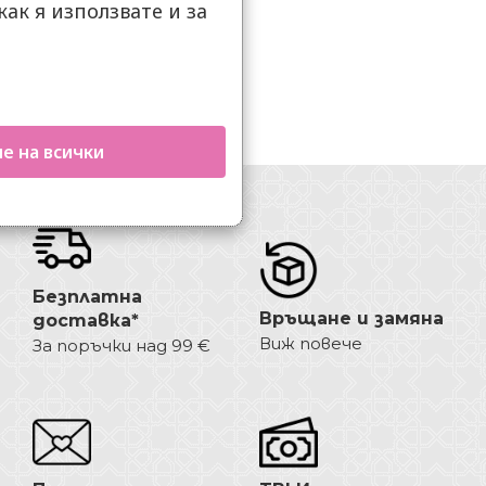
как я използвате и за
.
е на всички
Безплатна
Връщане и замяна
доставка*
Виж повече
За поръчки над 99 €