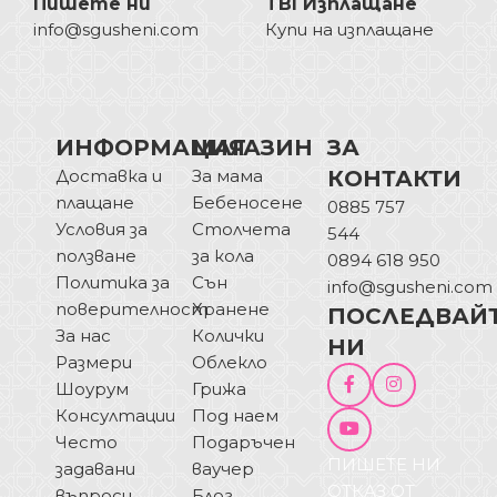
Пишете ни
TBI Изплащане
info@sgusheni.com
Купи на изплащане
ИНФОРМАЦИЯ
МАГАЗИН
ЗА
Доставка и
За мама
КОНТАКТИ
плащане
Бебеносене
0885 757
Условия за
Столчета
544
ползване
за кола
0894 618 950
Политика за
Сън
info@sgusheni.com
поверителност
Хранене
ПОСЛЕДВАЙ
За нас
Колички
НИ
Размери
Облекло
Шоурум
Грижа
Консултации
Под наем
Често
Подаръчен
ПИШЕТЕ НИ
задавани
ваучер
ОТКАЗ ОТ
въпроси
Блог