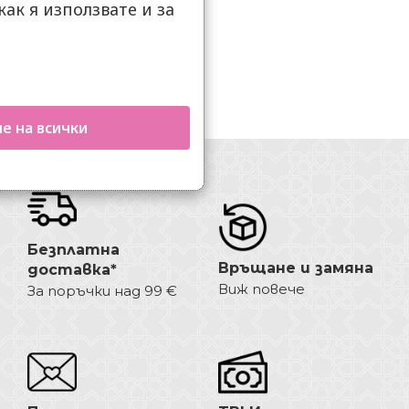
как я използвате и за
.
е на всички
Безплатна
Връщане и замяна
доставка*
Виж повече
За поръчки над 99 €