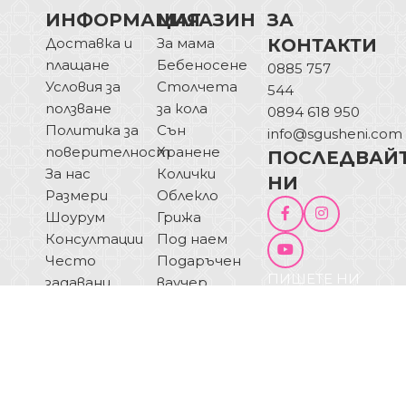
ИНФОРМАЦИЯ
МАГАЗИН
ЗА
Доставка и
За мама
КОНТАКТИ
плащане
Бебеносене
0885 757
Условия за
Столчета
544
ползване
за кола
0894 618 950
Политика за
Сън
info@sgusheni.com
поверителност
Хранене
ПОСЛЕДВАЙ
За нас
Колички
НИ
Размери
Облекло
Шоурум
Грижа
Консултации
Под наем
Често
Подаръчен
ПИШЕТЕ НИ
задавани
ваучер
ОТКАЗ ОТ
въпроси
Блог
ДОГОВОР
Купи на
изплащане
© 2025 Sgusheni.com - Всички права запазени!