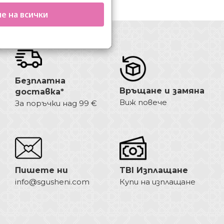
е на всички
Безплатна
Връщане и замяна
доставка*
Виж повече
За поръчки над 99 €
Пишете ни
TBI Изплащане
info@sgusheni.com
Купи на изплащане