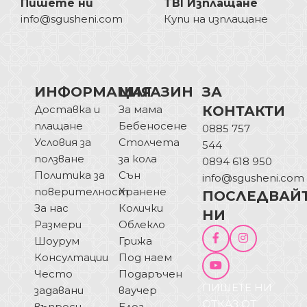
Пишете ни
TBI Изплащане
info@sgusheni.com
Купи на изплащане
ИНФОРМАЦИЯ
МАГАЗИН
ЗА
Доставка и
За мама
КОНТАКТИ
плащане
Бебеносене
0885 757
Условия за
Столчета
544
ползване
за кола
0894 618 950
Политика за
Сън
info@sgusheni.com
поверителност
Хранене
ПОСЛЕДВАЙ
За нас
Колички
НИ
Размери
Облекло
Шоурум
Грижа
Консултации
Под наем
Често
Подаръчен
ПИШЕТЕ НИ
задавани
ваучер
ОТКАЗ ОТ
въпроси
Блог