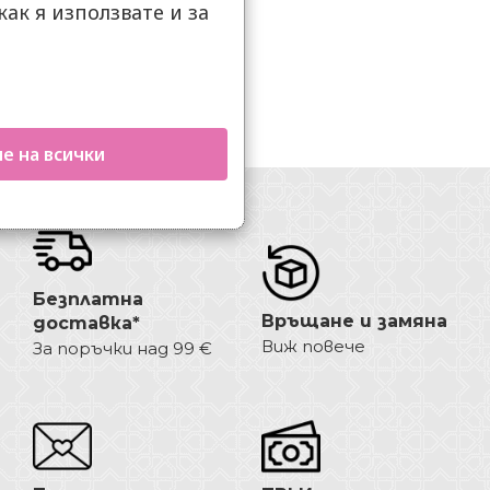
как я използвате и за
.
е на всички
Безплатна
Връщане и замяна
доставка*
Виж повече
За поръчки над 99 €