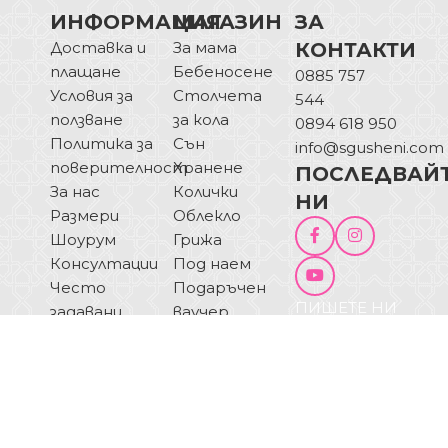
ИНФОРМАЦИЯ
МАГАЗИН
ЗА
Доставка и
За мама
КОНТАКТИ
плащане
Бебеносене
0885 757
Условия за
Столчета
544
ползване
за кола
0894 618 950
Политика за
Сън
info@sgusheni.com
поверителност
Хранене
ПОСЛЕДВАЙ
За нас
Колички
НИ
Размери
Облекло
Шоурум
Грижа
Консултации
Под наем
Често
Подаръчен
ПИШЕТЕ НИ
задавани
ваучер
ОТКАЗ ОТ
въпроси
Блог
ДОГОВОР
Купи на
изплащане
© 2025 Sgusheni.com - Всички права запазени!