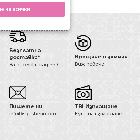
е на всички
Безплатна
Връщане и замяна
доставка*
Виж повече
За поръчки над 99 €
Пишете ни
TBI Изплащане
info@sgusheni.com
Купи на изплащане