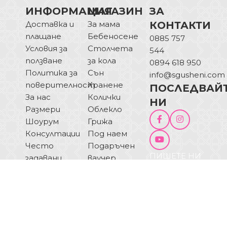
ИНФОРМАЦИЯ
МАГАЗИН
ЗА
Доставка и
За мама
КОНТАКТИ
плащане
Бебеносене
0885 757
Условия за
Столчета
544
ползване
за кола
0894 618 950
Политика за
Сън
info@sgusheni.com
поверителност
Хранене
ПОСЛЕДВАЙ
За нас
Колички
НИ
Размери
Облекло
Шоурум
Грижа
Консултации
Под наем
Често
Подаръчен
ПИШЕТЕ НИ
задавани
ваучер
ОТКАЗ ОТ
въпроси
Блог
ДОГОВОР
Купи на
изплащане
© 2025 Sgusheni.com - Всички права запазени!