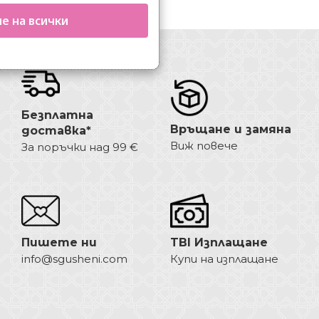
е на всички
Безплатна
Връщане и замяна
доставка*
Виж повече
За поръчки над 99 €
Пишете ни
TBI Изплащане
info@sgusheni.com
Купи на изплащане