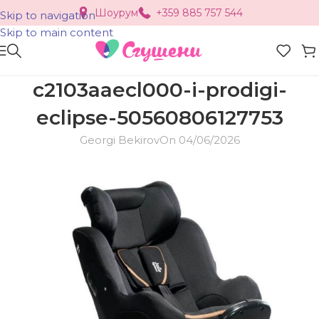
Шоурум
+359 885 757 544
Skip to navigation
Skip to main content
c2103aaecl000-i-prodigi-
eclipse-50560806127753
Georgi Bekirov
On 04/06/2026