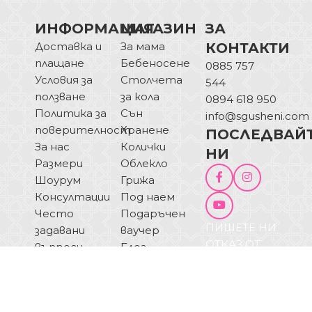
ИНФОРМАЦИЯ
МАГАЗИН
ЗА
Доставка и
За мама
КОНТАКТИ
плащане
Бебеносене
0885 757
Условия за
Столчета
544
ползване
за кола
0894 618 950
Политика за
Сън
info@sgusheni.com
поверителност
Хранене
ПОСЛЕДВАЙ
За нас
Колички
НИ
Размери
Облекло
Шоурум
Грижа
Консултации
Под наем
Често
Подаръчен
ПИШЕТЕ НИ
задавани
ваучер
ОТКАЗ ОТ
въпроси
Блог
ДОГОВОР
Купи на
изплащане