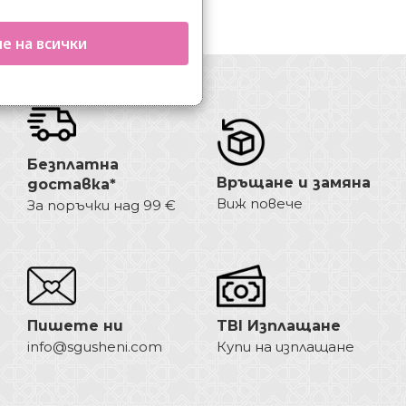
е на всички
Безплатна
Връщане и замяна
доставка*
Виж повече
За поръчки над 99 €
Пишете ни
TBI Изплащане
info@sgusheni.com
Купи на изплащане