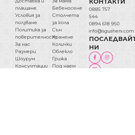
Доставка и
За мама
КОНТАКТИ
плащане
Бебеносене
0885 757
Условия за
Столчета
544
ползване
за кола
0894 618 950
Политика за
Сън
info@sgusheni.com
поверителност
Хранене
ПОСЛЕДВАЙ
За нас
Колички
НИ
Размери
Облекло
Шоурум
Грижа
Консултации
Под наем
Често
Подаръчен
ПИШЕТЕ НИ
задавани
ваучер
ОТКАЗ ОТ
въпроси
Блог
ДОГОВОР
Купи на
изплащане
© 2025 Sgusheni.com - Всички права запазени!
Изработка на сайт от BEKYAROV.NET