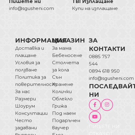
Пишете ни
TBI Изплащане
info@sgusheni.com
Купи на изплащане
ИНФОРМАЦИЯ
МАГАЗИН
ЗА
Доставка и
За мама
КОНТАКТИ
плащане
Бебеносене
0885 757
Условия за
Столчета
544
ползване
за кола
0894 618 950
Политика за
Сън
info@sgusheni.com
поверителност
Хранене
ПОСЛЕДВАЙ
За нас
Колички
НИ
Размери
Облекло
Шоурум
Грижа
Консултации
Под наем
Често
Подаръчен
ПИШЕТЕ НИ
задавани
ваучер
ОТКАЗ ОТ
въпроси
Блог