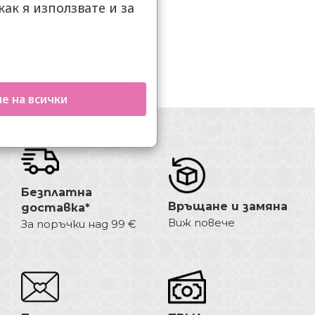
как я използвате и за
.
е на всички
Безплатна
Връщане и замяна
доставка*
Виж повече
За поръчки над 99 €