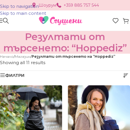
Шоурум
+359 885 757 544
Skip to navigation
Skip to main content
Резултати от
търсенето: “Hoppediz”
Начало
/
Магазин
/
Резултати от търсенето на “Hoppediz”
Showing all 11 results
ФИЛТРИ