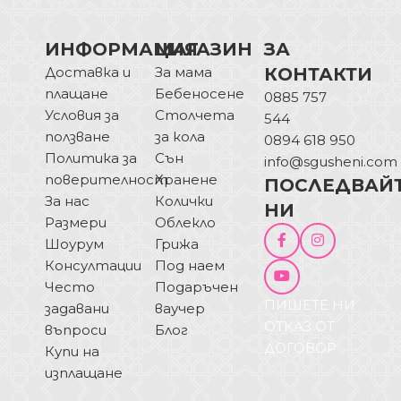
ИНФОРМАЦИЯ
МАГАЗИН
ЗА
Доставка и
За мама
КОНТАКТИ
плащане
Бебеносене
0885 757
Условия за
Столчета
544
ползване
за кола
0894 618 950
Политика за
Сън
info@sgusheni.com
поверителност
Хранене
ПОСЛЕДВАЙ
За нас
Колички
НИ
Размери
Облекло
Шоурум
Грижа
Консултации
Под наем
Често
Подаръчен
ПИШЕТЕ НИ
задавани
ваучер
ОТКАЗ ОТ
въпроси
Блог
ДОГОВОР
Купи на
изплащане