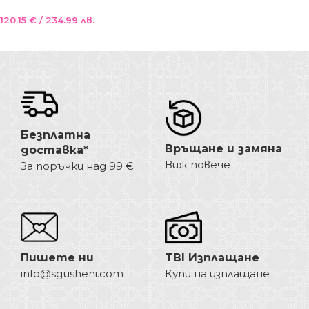
Хибридна ергономична
120.15
€
/ 234.99 лв.
раница за най-малките
тъкан слингов плат
Добавяне В Количката
Безплатна
Връщане и замяна
доставка*
Виж повече
За поръчки над 99 €
Пишете ни
TBI Изплащане
info@sgusheni.com
Купи на изплащане