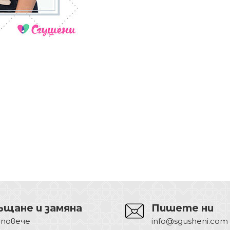
ъщане и замяна
Пишете ни
 повече
info@sgusheni.com