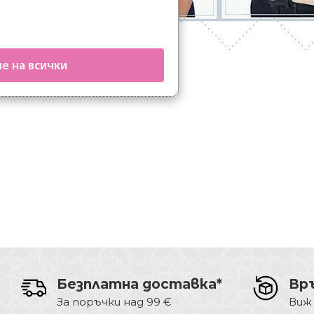
е на всички
Безплатна доставка*
Вр
За поръчки над 99 €
Виж