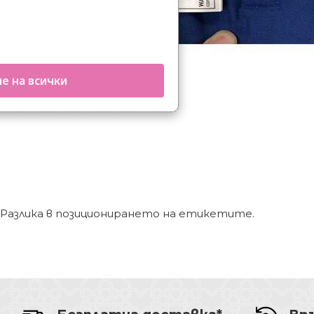
е на всички
Разлика в позиционирането на етикетите.