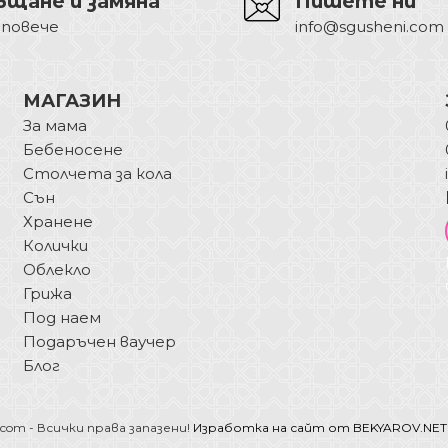
ъщане и замяна
Пишете ни
 повече
info@sgusheni.com
МАГАЗИН
За мама
Бебеносене
Столчета за кола
Сън
Хранене
Колички
Облекло
Грижа
Под наем
Подаръчен ваучер
Блог
.com - Всички права запазени!
Изработка на сайт от BEKYAROV.NET