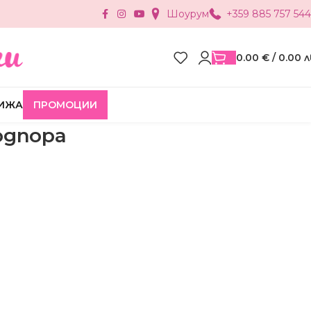
Шоурум
+359 885 757 544
0.00
€
/ 0.00 л
ИЖА
ПРОМОЦИИ
одпора