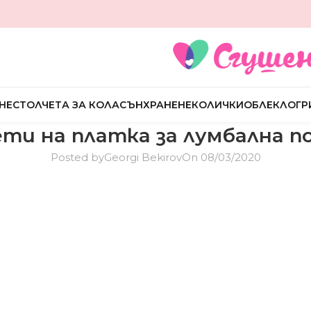
НЕ
СТОЛЧЕТА ЗА КОЛА
СЪН
ХРАНЕНЕ
КОЛИЧКИ
ОБЛЕКЛО
ГР
ти на платка за лумбална п
Posted by
Georgi Bekirov
On 08/03/2020