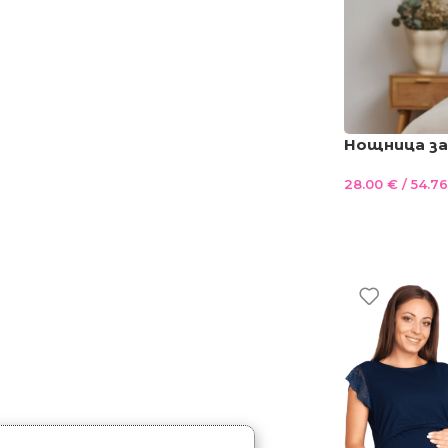
Нощница за
100%Памук 
28.00
€
/ 54.76
– пудра