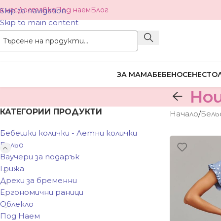
а нас
Доставка
Под наем
Блог
Skip to navigation
Skip to main content
ЗА МАМА
БЕБЕНОСЕНЕ
СТОЛ
Нощ
КАТЕГОРИИ ПРОДУКТИ
Начало
/
Бель
Бебешки колички - Летни колички
Бельо
Ваучери за подарък
Грижа
Дрехи за бременни
Ергономични раници
Облекло
Под Наем