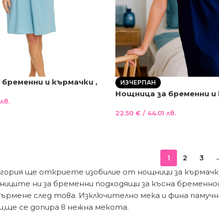
бременни и кърмачки ,
ИЗЧЕРПАН
Нощница за бременни и
лв.
синя
22.50
€
/ 44.01 лв.
1
2
3
гория ще откриете изобилие от нощници за кърмачки
иците ни за бременни подходящи за късна бременност
кърмене след това. Изключително мека и фина памучн
и,ще се допира в нежна мекота.