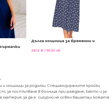
Дълга нощница за бременни и
кърмачки 100%Памук последни S
 кърмачки
28.12
€
/ 55.00 лв.
→
 и нощници за родилки. Специализираните кройки
, за постъпване в болница при раждане, както и за
а материя, за да е сигурно,че освен вашата,и кожата