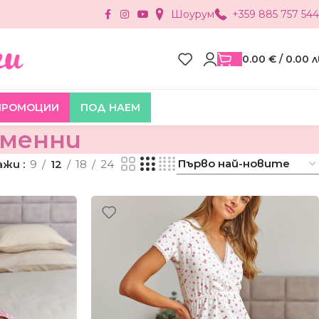
Шоурум
+359 885 757 544
0.00
€
/ 0.00 л
ПРОМОЦИИ
ПОД НАЕМ
еменни
ажи
9
12
18
24