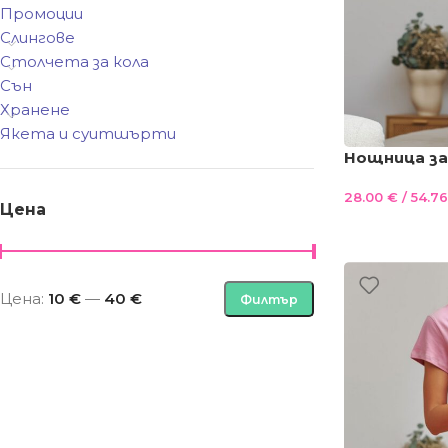
Промоции
Слингове
Столчета за кола
Сън
Хранене
Якета и суитшърти
Нощница за
100%памук ,
28.00
€
/ 54.76
, звезди
Цена
Цена:
10 €
—
40 €
Филтър