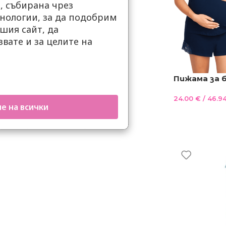
 събирана чрез
нологии, за да подобрим
шия сайт, да
вате и за целите на
Пижама за 
дантела – ш
24.00
€
/ 46.94
кърмене с к
е на всички