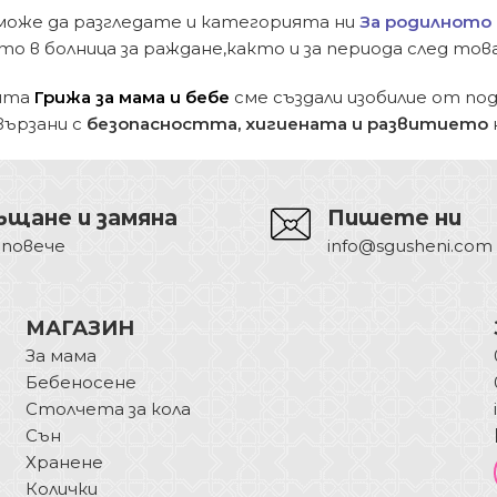
оже да разгледате и категорията ни
За родилното
то в болница за раждане,както и за периода след това
ята
Грижа за мама и бебе
сме създали изобилие от по
вързани с
безопасността, хигиената и развитието
ъщане и замяна
Пишете ни
 повече
info@sgusheni.com
МАГАЗИН
За мама
Бебеносене
Столчета за кола
Сън
Хранене
Колички