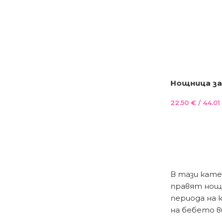
Нощница за 
мента
22.50
€
/ 44.01 
В тази кате
правят нощн
периода на 
на бебето в