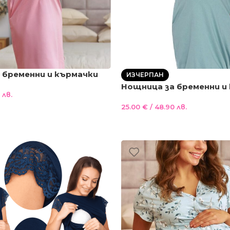
 бременни и кърмачки
ИЗЧЕРПАН
и магнитно закопчаване
Нощница за бременни и
 лв.
Happy Mommy 100%Паму
25.00
€
/ 48.90 лв.