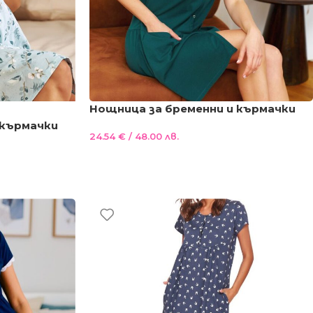
Нощница за бременни и кърмачки
100%памук
 кърмачки
24.54
€
/ 48.00 лв.