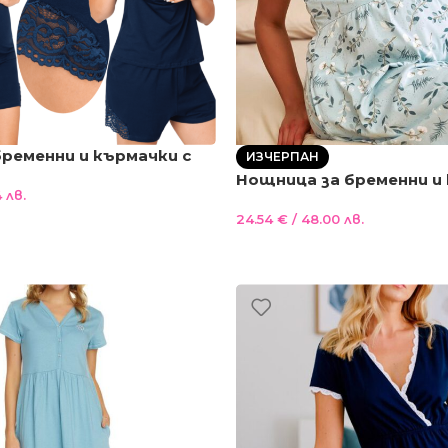
бременни и кърмачки с
ИЗЧЕРПАН
орти и блузка за
Нощница за бременни и
 лв.
ъс ръкав , тъмносиня
цветчета
24.54
€
/ 48.00 лв.