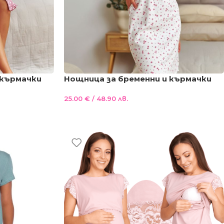
 кърмачки
Нощница за бременни и кърмачки
удра сърца
Рози , памучна
25.00
€
/ 48.90 лв.