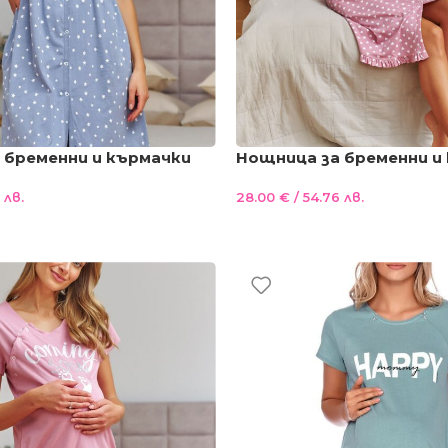
 бременни и кърмачки
Нощница за бременни и
 копчета , бебешко синя
100%памук , копчета , п
 лв.
28.00
€
/ 54.76 лв.