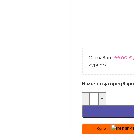
Остават
99.00
€
куриер!
Налично за предвар
-
+
Купи с