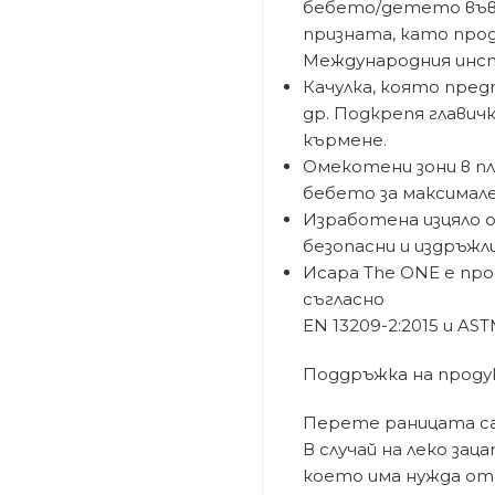
бебето/детето във 
призната, като про
Международния инст
Качулка, която пред
др. Подкрепя главич
кърмене.
Омекотени зони в п
бебето за максимал
Изработена изцяло 
безопасни и издръжл
Исара The ONE е пр
съгласно
EN 13209-2:2015 и AST
Поддръжка на проду
Перете раницата са
В случай на леко за
което има нужда от 