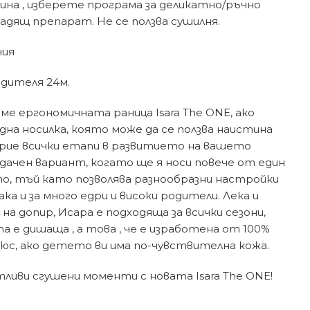
ина , изберете програма за деликатно/ръчно
адящ препарат. Не се ползва сушилня.
ния
одителя 24м.
е ергономичната раница Isara The ONE, ако
на носилка, която може да се ползва наистина
крие всички етапи в развитието на вашето
дачен вариант, когато ще я носи повече от един
о, тъй като позволява разнообразни настройки
ака и за много едри и високи родители. Лека и
на допир, Исара е подходяща за всички сезони,
е дишаща , а това , че е изработена от 100%
люс, ако детето ви има по-чувствителна кожа.
ливи сгушени моменти с новата Isara The ONE!