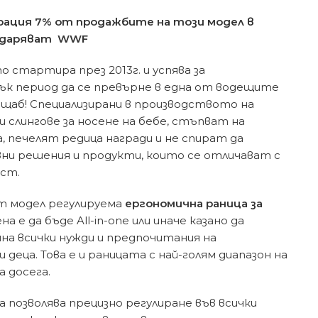
рация 7% от продажбите на този модел в
е даряват WWF
то стартира през 2013г. и успява за
к период да се превърне в една от водещите
ащаб! Специализирани в производството на
и слингове за носене на бебе, стъпват на
 печелят редица награди и не спират да
ни решения и продукти, които се отличават с
ост.
ят модел регулируема
ергономична раница за
ена е да бъде All-in-one или иначе казано да
на всички нужди и предпочитания на
деца. Това е и раницата с най-голям диапазон на
а досега.
позволява прецизно регулиране във всички