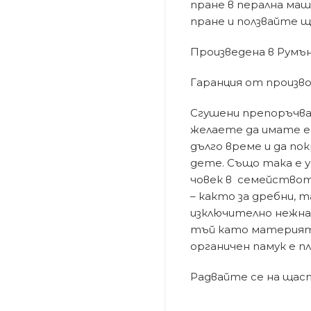
пране в перална маш
пране и ползвайте щ
Произведена в Румъ
Гаранция от произв
Сгушени препоръчвам
желаете да имате ед
дълго време и да по
дете. Също така е у
човек в семействот
– както за дребни, т
изключително нежна 
тъй като материята 
органичен памук е п
Радвайте се на щаст