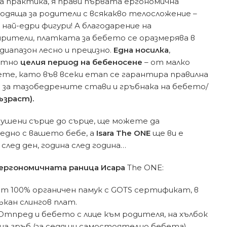
на практика, я прави първата ергономична
ходяща за родители с всякакво телосложение –
най-едри фигури! А благодарение на
рители, платката за бебето се оразмерява в
диапазон лесно и прецизно.
Една носилка
,
лютно
целия период на бебеносене
– от малко
ете, като във всеки етап се гарантира правилна
 за тазобедрените стави и гръбнака на бебето/
възраст).
гушени сърце до сърце, ще можете да
едно с вашето бебе, а
Isara The ONE
ще ви е
след ден, година след година…
ергономичната раница Исара
The ONE:
т 100% органичен памук с GOTS сертификат, в
ъкан слингов плат.
. Отпред и бебето с лице към родителя, на хълбок
и на гръб (за седящи самостоятелно бебета).