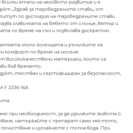
всички етапи на неговото развитие и е
дукт „Здрав за тазобедрените стави„ от
итут по дисплазия на тазобедрените стави.
пазва главичката на бебето от слънце, вятър и
ката по време на сън и позволява дискретно
латката около коленцата и ръчичките на
ен комфорт по време на носене.
от висококачествени материали, които са
иви във времето.
одукт, тестван и сертифициран за безопасност,
M F 2236-16A
кта:
мо при необходимост, за да удължите живота й.
цапване, натъркайте с препарат само мястото,
почистване и изплакнете с топла вода. При