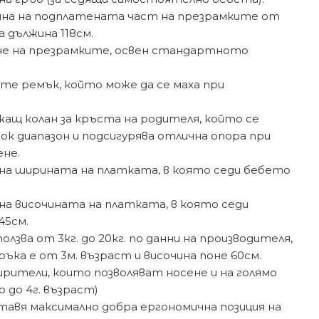
ина на подплатената част на презрамките от
а дължина 118см.
не на презрамките, освен стандартното
те ремък, който може да се маха при
ащ колан за кръста на родителя, който се
ок диапазон и подсигурява отлична опора при
не.
 на ширината на платката, в която седи бебето
 на височината на платката, в която седи
45см.
олзва от 3кг. до 20кг. по данни на производителя,
ка е от 3м. възраст и височина поне 60см.
рители, които позволяват носене и на голямо
 до 4г. възраст)
ставя максимално добра ергономична позиция на