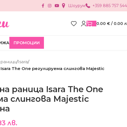
Шоурум
+359 885 757 544
0.00
€
/ 0.00 л
ИЖА
ПРОМОЦИИ
 раници
/
Isara
/
Isara The One регулируема слингова Маjestic
а раница Isara The One
а слингова Маjestic
ена
83 лв.