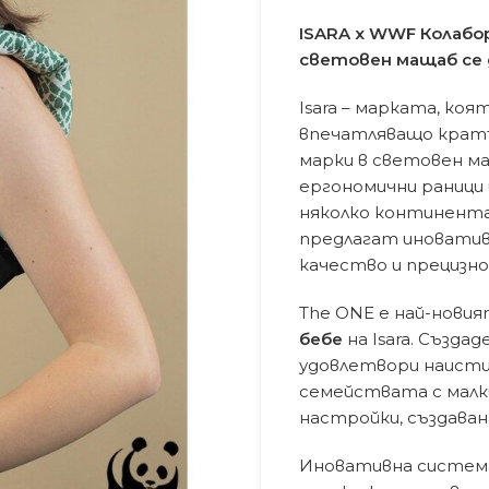
ISARA x WWF Колабо
световен мащаб с
Isara – марката, коя
впечатляващо кратъ
марки в световен м
ергономични раници 
няколко континента,
предлагат иноватив
качество и прецизн
The ONE е най-нови
бебе
на Isara. Създад
удовлетвори наисти
семействата с малки 
настройки, създаван
Иновативна система 