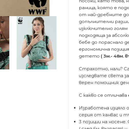
посоки, като това, 
раница, която е под
от най-дребните до 
допълнителни разши
изключително голям 
подходяща за абсо
бебе до пораснало д
ергономична позиция
детето
( 3м.- 48м. 
Страхотно, нали? С
изследвате света за
верен помощник ден 
С какво се отличава
Изработена изцяло о
серия от канвас и т
3 позиции на носене
( след 6м. възраст) 