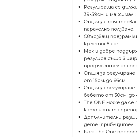
Регулираща се дълж
39-59см. и максималн
Опция за кръстосва
паралелно ползване.
Свързващ презрамки
кръстосване.
Мек и добре поддърж
регулира също в шир
продължително носе
Опция за регулиране
от 15см. до 66см.
Опция за регулиране
бебето от 30см. до 
The ONE може да се п
като нашата препоръ
Допълнителни разши
дете (приблизително
Isara The One предо