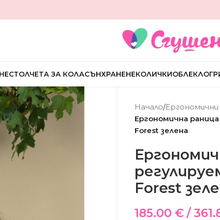
НЕ
СТОЛЧЕТА ЗА КОЛА
СЪН
ХРАНЕНЕ
КОЛИЧКИ
ОБЛЕКЛО
ГР
Начало
/
Ергономични
Ергономична раница 
Forest зелена
Ергономичн
регулируем
Forest зел
185.00
€
/ 361.