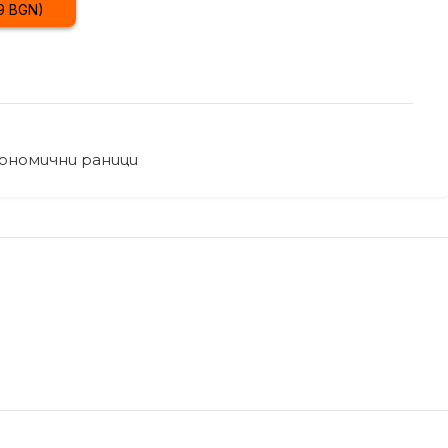
29 BGN)
ономични раници