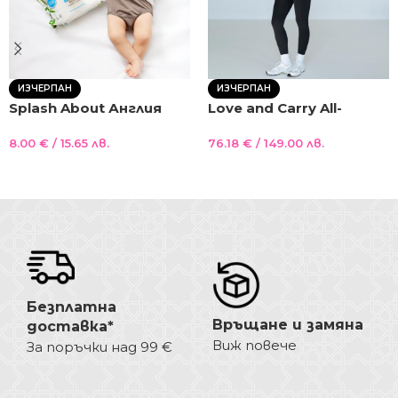
ИЗЧЕРПАН
ИЗЧЕРПАН
Splash About Англия
Love and Carry All-
50бр Бамбукови
season софтшел
8.00
€
/ 15.65 лв.
76.18
€
/ 149.00 лв.
подложки за бански ,
покривало за
биоразградими ONE
бебеносене с 10
Още
Още
SIZE
000mm мембрана и
сваляща се подплата
Безплатна
Връщане и замяна
доставка*
Виж повече
За поръчки над 99 €