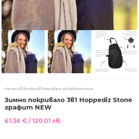
Начало
/
Облекло
/
Покривала за бебеносене
Зимно покривало 3в1 Hoppediz Stone
графит NEW
61.36
€
/ 120.01 лв.