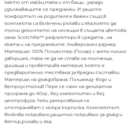
както от майки,така и от бащи , заради
удължаващите се презрамки. И защото
комфортът на родителя е важен също,в
комплекта са включени ръкави и яка,която да
топли деколтето на носещия в същата цветова
гама. Scotchlite™ рефлектори в средата , на
яката и на презрамките. Универсален размер.
Материал: 100% Полиестер (Полар) с анти пилинг
завършек, така че да не става на топченца,
дишаща и проветрива материя, която е
предварително тествана за вредни съставки.
Материал на дъждобрана: Полиамид- водо и
ветроустойчив Пере се само на деликатна
програма до 40гр., без омекотител и без
центрофуга. Леки замърсявания се
отстраняват с мокра кърпичка. Комплектът
включва покривало,защитно покривало за дъжд и
вятър,ръкави и яка.