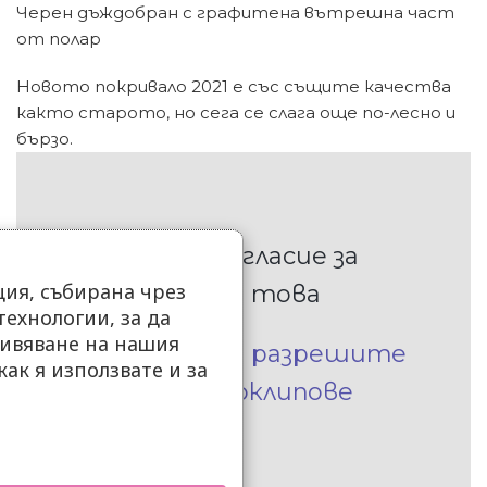
Черен дъждобран с графитена вътрешна част
от полар
Новото покривало 2021 е със същите качества
както старото, но сега се слага още по-лесно и
бързо.
Приемане на съгласие за
ия, събирана чрез
преглеждане на това
ехнологии, за да
ивяване на нашия
Кликнете, за да разрешите
как я използвате и за
Вградени видеоклипове
.