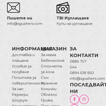
Пишете ни
TBI Изплащане
info@sgusheni.com
Купи на изплащане
ИНФОРМАЦИЯ
МАГАЗИН
ЗА
Доставка и
За мама
КОНТАКТИ
плащане
Бебеносене
0885 757
Условия за
Столчета
544
ползване
за кола
0894 618 950
Политика за
Сън
info@sgusheni.com
поверителност
Хранене
ПОСЛЕДВАЙ
За нас
Колички
НИ
Размери
Облекло
Шоурум
Грижа
Консултации
Под наем