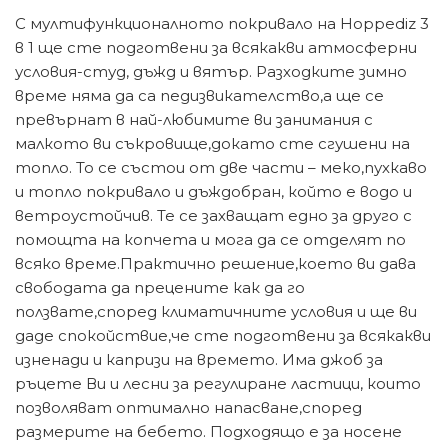
С мултифункционалното покривало на Hoppediz 3
в 1 ще сте подготвени за всякакви атмосферни
условия-студ, дъжд и вятър. Разходките зимно
време няма да са педизвикателство,а ще се
превърнат в най-любимите ви занимания с
малкото ви съкровище,докато сте сгушени на
топло. То се състои от две части – меко,пухкаво
и топло покривало и дъждобран, който е водо и
ветроустойчив. Те се захващат едно за друго с
помощта на копчета и мога да се отделят по
всяко време.Практично решение,което ви дава
свободата да прецените как да го
ползвате,според климатичните условия и ще ви
даде спокойствие,че сте подготвени за всякакви
изненади и капризи на времето. Има джоб за
ръцете Ви и лесни за регулиране ластици, които
позволяват оптимално напасване,според
размерите на бебето. Подходящо е за носене