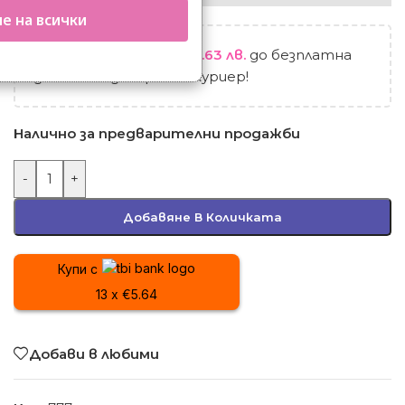
е на всички
Остават
99.00
€
/ 193.63 лв.
до безплатна
доставка до офис на куриер!
Налично за предварителни продажби
-
+
Добавяне В Количката
Купи с
13 x €5.64
Добави в любими