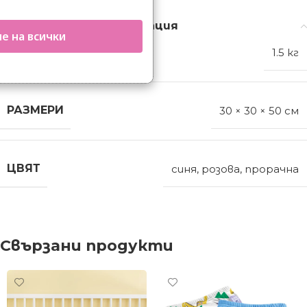
Допълнителна информация
е на всички
ТЕГЛО
1.5 кг
РАЗМЕРИ
30 × 30 × 50 см
ЦВЯТ
синя
,
розова
,
прорачна
Свързани продукти