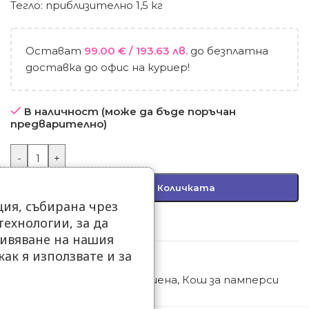
Тегло: приблизително 1,5 кг
Остават
99.00
€
/ 193.63 лв.
до безплатна
доставка до офис на куриер!
В наличност (може да бъде поръчан
предварително)
-
+
Добавяне В Количката
ия, събирана чрез
ехнологии, за да
Добави в любими
ивяване на нашия
как я използвате и за
Код:
29273-9278
.
Категории:
Бебешка хигиена
,
Кош за памперси