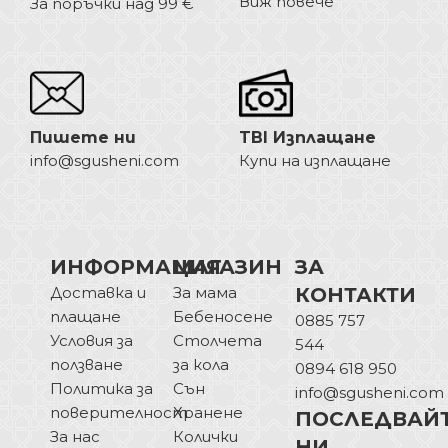
Виж повече
За поръчки над 99 €
Пишете ни
TBI Изплащане
info@sgusheni.com
Купи на изплащане
ИНФОРМАЦИЯ
МАГАЗИН
ЗА
Доставка и
За мама
КОНТАКТИ
плащане
Бебеносене
0885 757
Условия за
Столчета
544
ползване
за кола
0894 618 950
Политика за
Сън
info@sgusheni.com
поверителност
Хранене
ПОСЛЕДВАЙ
За нас
Колички
НИ