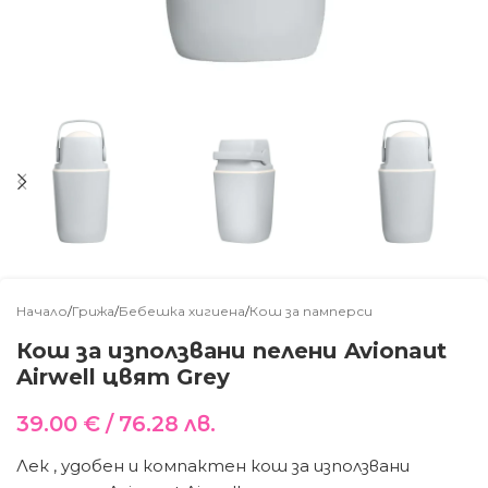
Начало
/
Грижа
/
Бебешка хигиена
/
Кош за памперси
Кош за използвани пелени Avionaut
Airwell цвят Grey
39.00
€
/ 76.28 лв.
Лек , удобен и компактен кош за използвани