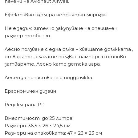
пелени на Avionaut Airwell.
Ефективно изолира неприятни миризми
Не е задължително закупуване на специален
размер торбички
Лесно ползване с една ръка – хващате дръжката ,
отваряте , слагате ползван памперс и отново
затваряте. Лесно като детска игра.
Лесен за почистване и поддръжка
Ергономичен дизайн
Рециклирана PP
Вместимост: до 25 литра
Размери: 36,5 × 26 × 24,5 см
Размери на опаковката: 47 × 23 × 23 см