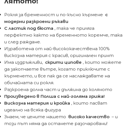
лятото!
Рокля за бременност и по-късно кърмене
с
модерни разкроени ръкави
С ластик под бюста
, така че приляга
перфектно както на бременното коремче, така
и след раждане.
Изработена от най-висококачествена 100%
вискозна материя с красив, оригинален принт
Има издръжливи,
скрити ципове
, които можете
да закопчаете вътре, когато приключите с
кърменето, и все пак да се наслаждавате на
обичайната си рокля.
Разкроена долна част и дължина до коляното
Произведено в Полша с най-голяма грижа!
Вискозна материя и кройка
, които пасват
идеално на всяка фигура
Знаем, че цените нашето
високо качество
– и
този път няма да останете разочаровани!