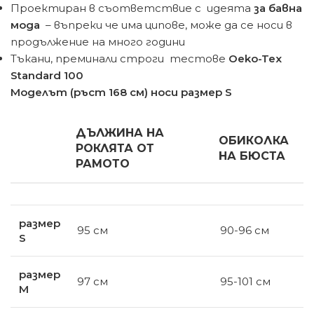
Проектиран в съответствие с идеята
за бавна
мода
– въпреки че има ципове, може да се носи в
продължение на много години
Тъкани, преминали строги тестове
Oeko-Tex
Standard 100
Моделът (ръст 168 см) носи размер S
ДЪЛЖИНА НА
ОБИКОЛКА
РОКЛЯТА ОТ
НА БЮСТА
РАМОТО
размер
95 см
90-96 см
S
размер
97 см
95-101 см
М