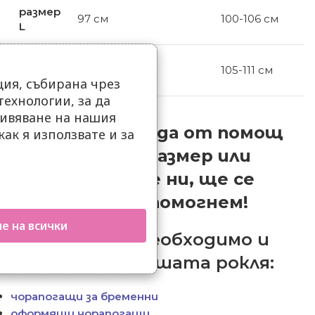
размер
97 см
100-106 см
L
размер
98 см
105-111 см
XL
ия, събирана чрез
ехнологии, за да
ивяване на нашия
Ако имате нужда от помощ
как я използвате и за
.
при избора на размер или
модел -пишете ни,
ще се
радваме да ви помогнем!
е на всички
Може да ви е необходимо и
следното за вашата рокля:
чорапогащи за бременни
оформящи чорапогащи