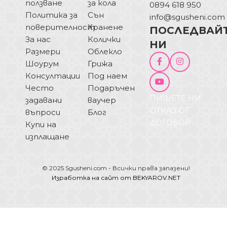
ползване
за кола
0894 618 950
Политика за
Сън
info@sgusheni.com
поверителност
Хранене
ПОСЛЕДВАЙ
За нас
Колички
НИ
Размери
Облекло
Шоурум
Грижа
Консултации
Под наем
Често
Подаръчен
ПИШЕТЕ НИ
задавани
ваучер
ОТКАЗ ОТ
въпроси
Блог
ДОГОВОР
Купи на
изплащане
© 2025 Sgusheni.com - Всички права запазени!
Изработка на сайт от BEKYAROV.NET
Рокля за бременни и