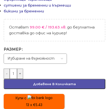
сутиени за бременни и кърмещи
бикини за бременни
Остават
99.00
€
/ 193.63 лв.
до безплатна
доставка до офис на куриер!
РАЗМЕР
-
+
Добавяне В Количката
Купи с
13 x €5.43