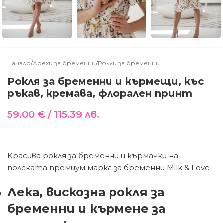
Начало
/
Дрехи за бременни
/
Рокли за бременни
Рокля за бременни и кърмещи, къс
ръкав, кремава, флорален принт
59.00
€
/ 115.39 лв.
Красива рокля за бременни и кърмачки на
полската премиум марка за бременни Milk & Love
Лека, вискозна рокля за
бременни и кърмене за