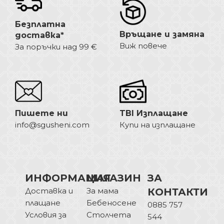
Безплатна
Връщане и замяна
доставка*
Виж повече
За поръчки над 99 €
Пишете ни
TBI Изплащане
info@sgusheni.com
Купи на изплащане
ИНФОРМАЦИЯ
МАГАЗИН
ЗА
Доставка и
За мама
КОНТАКТИ
плащане
Бебеносене
0885 757
Условия за
Столчета
544