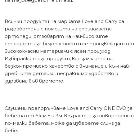
на тазобедрените стави.
Всички продукти на марката Love and Carry са
разработени с помощта на специалисти
ортопеди, отговарят на най-високите
стандарти за безопасност и се произвеждат от
висококласни материали с ясен произход.
Избирайки този продукт, вие залагате на
безкомпромисно качество с внимание и към най-
дребните детайли, несравнимо удобство и
здравина във времето.
Сгушени препоръчваме Love and Carry ONE EVO за
бебета от 61см.+ и 3м. възраст, а за новородени и
по-малки бебета, може да изберете слинг за
бебе.