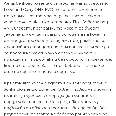
Лека, безкрайно мека и стабилна, като усещане,
Love and Carry ONE EVO е с широки омекотени
презрамки, които могат да се носят, както
успоредно, така и кръстосано. При бебета под
4м. възраст , презрамките могат да бъдат
закопчани към катарами в основата на колата
отпред, а при бебета над 4м., презрамките се
закопчават стандартно към панела. Целта е да
се постигне максимална ергономичност в
позицията на гръбнака и без излишно напрежение,
което е особено важно при бебета, които все
още не седят стабилно седнали.
Кръстният колан е адаптивен към родители с
всякакво телосложение. Освен това, има и голяма
платка за лумбална опора за допълнителна
поддръжка при по-тежки деца. Формата му
позволява да обхожда талията, без да се впива и
разпределя теглото на бебето равномерно по