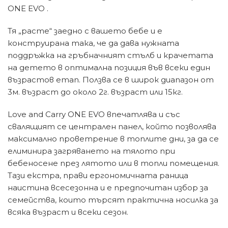
ONE EVO .
Тя „расте“ заедно с вашето бебе и е
конструирана така, че да дава нужната
поддръжка на гръбначният стълб и крачетата
на детето в оптимална позиция във всеки един
възрастов етап. Ползва се в широк диапазон от
3м. възраст до около 2г. възраст или 15кг.
Love and Carry ONE EVO впечатлява и със
свалящият се централен панел, който позволява
максимално проветрение в топлите дни, за да се
елиминира загряването на тялото при
бебеносене през лятото или в топли помещения.
Тази екстра, прави ергономичната раница
наистина всесезонна и е предпочитан избор за
семейства, които търсят практична носилка за
всяка възраст и всеки сезон.