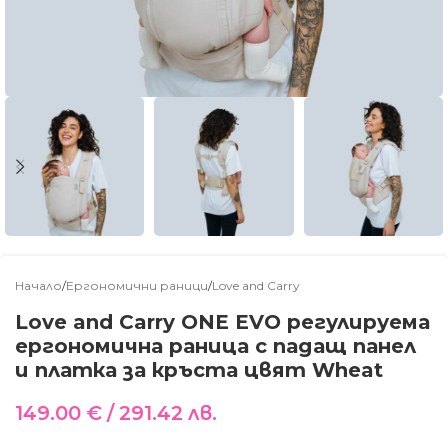
Начало
/
Ергономични раници
/
Love and Carry
Love and Carry ONE EVO регулируема
ергономична раница с падащ панел
и платка за кръста цвят Wheat
149.00
€
/ 291.42 лв.