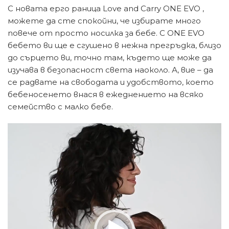
С новата ерго раница Love and Carry ONE EVO ,
можете да сте спокойни, че избирате много
повече от просто носилка за бебе. С ONE EVO
бебето ви ще е сгушено в нежна прегръдка, близо
до сърцето ви, точно там, където ще може да
изучава в безопасност света наоколо. А, вие – да
се радвате на свободата и удобството, което
бебеносенето внася в ежеднението на всяко
семейство с малко бебе.
Видео