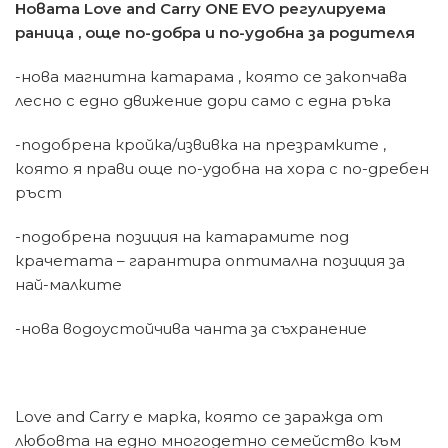
Новата Love and Carry ONE EVO регулируема
раница , още по-добра и по-удобна за родителя
-нова магнитна катарама , която се закопчава
лесно с едно движение дори само с една ръка
-подобрена кройка/извивка на презрамките ,
която я прави още по-удобна на хора с по-дребен
ръст
-подобрена позиция на катарамите под
крачетата – гарантира оптимална позиция за
най-малките
-нова водоустойчива чанта за съхранение
Love and Carry е марка, която се заражда от
любовта на едно многодетно семейство към