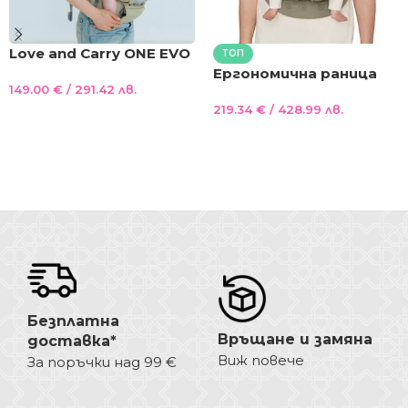
Love and Carry ONE EVO
ТОП
регулируема
Ергономична раница
149.00
€
/ 291.42 лв.
ергономична раница с
Ergobaby Omni Deluxe
падащ панел и платка
219.34
€
/ 428.99 лв.
Edition от мрежеста
Добавяне В Количката
за кръста цвят
материя Olive
Добавяне В Количката
Matcha
Безплатна
Връщане и замяна
доставка*
Виж повече
За поръчки над 99 €