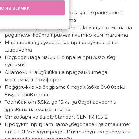
4м. възраст
е на всички
Голяма транспортна мешка за съхраненние с
лого, включена в комплекта
Стабилен и добре подплатен колан за кръста на
родителя, който приляга плътно към талията
Маркировка за улеснение при регулиране на
ширината
Подходяща за машинно пране при 30гр. без
сушилня
Анатомична извивка на презрамките за
максимален комфорт
Поддръжка на бедрата в поза Жабка във всеки
възрастов етап
Тестван от 3,5кг. до 15 кг. за безопасност и
здравина на елементите.
Отговаря на Safety Standart CEN TR 16512
Продукт, признат като „безопасен за ставите“
от IHDI Международен Институт по дисплазия