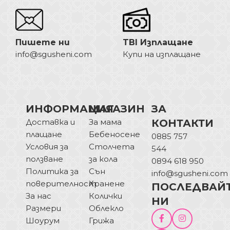
Пишете ни
TBI Изплащане
info@sgusheni.com
Купи на изплащане
ИНФОРМАЦИЯ
МАГАЗИН
ЗА
Доставка и
За мама
КОНТАКТИ
плащане
Бебеносене
0885 757
Условия за
Столчета
544
ползване
за кола
0894 618 950
Политика за
Сън
info@sgusheni.com
поверителност
Хранене
ПОСЛЕДВАЙ
За нас
Колички
НИ
Размери
Облекло
Шоурум
Грижа