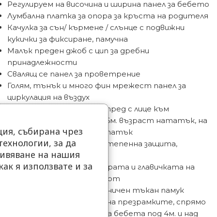
Регулируем на височина и ширина панел за бебето
Лумбална платка за опора за кръста на родителя
Качулка за сън/ кърмене / слънце с подвижни
кукички за фиксиране, памучна
Малък преден джоб с цип за дребни
принадлежности
Свалящ се панел за проветрение
Голям, тънък и много фин мрежест панел за
циркулация на въздух
3 позиции на носене – отпред с лице към
родителя, на хълбок от 6м. възраст нататък, на
ия, събирана чрез
гръб от 9м. възраст нататък
ехнологии, за да
Кръстна катарама с 3 степенна защита,
ивяване на нашия
против разкопчаване
как я използвате и за
Омекотени зони под бедрата и главичката на
.
бебето за повече комфорт
100% памук или 100% органичен тъкан памук
Две опции на закопчване на презрамките, спрямо
възрастта на бебето- за бебета под 4м. и над