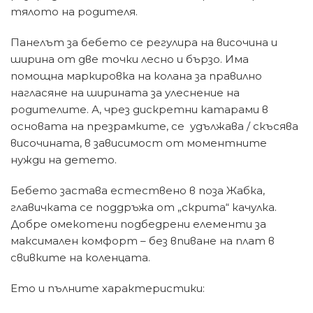
тялото на родителя.
Панелът за бебето се регулира на височина и
ширина от две точки лесно и бързо. Има
помощна маркировка на колана за правилно
нагласяне на ширината за улеснение на
родителите. А, чрез дискретни катарами в
основата на презрамките, се удължава / скъсява
височината, в зависимост от моментните
нужди на детето.
Бебето застава естествено в поза Жабка,
главичката се поддръжа от „скрита“ качулка.
Добре омекотени подбедрени елементи за
максимален комфорт – без впиване на плат в
свивките на коленцата.
Ето и пълните характеристики: