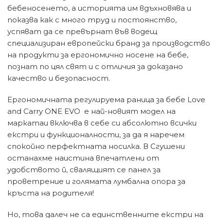
бебеносенето, а историята им вдъхновява и
показва как с много труд и постоянство,
успяват да се превърнат във водещ
специализиран европейски бранд за производство
на продукти за ергономично носене на бебе,
познат по цял свят и с отличия за доказано
качество и безопасност.
Ергономичната регулируема раница за бебе Love
and Carry ONE EVO е най-новият модел на
маркатаи включва в себе си абсолютно всички
екстри и функционалности, за да я наречем
спокойно перфектната носилка. В Сгушени
останахме наистина впечатлени от
удобството й, свалящият се панел за
проветрение и голямата лумбална опора за
кръста на родителя!
Но, това далеч не са единственните екстри на