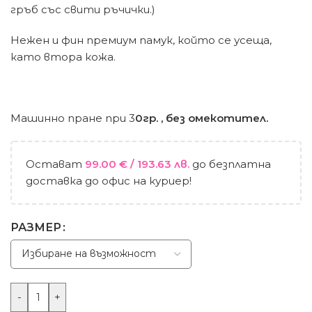
гръб със свити ръчички.)
Нежен и фин премиум памук, който се усеща,
като втора кожа.
Машинно пране при 3
0гр. , без омекотител.
Остават
99.00
€
/ 193.63 лв.
до безплатна
доставка до офис на куриер!
РАЗМЕР
-
+