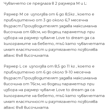
Чувалчето се предлага в 2 размера М и L:
Размер М се използва от 6 до 8,5кг , което е
приблизително от 3 до около 6,7 месечна
възраст.Производителят задава максимална
височина от 68см, но водещ параметър при
избора на размер чувалче Love to dream да са
килограмите на бебето, тъй като чувалчетата
имат еластичност и разтягането позволява
аванс във височината.
Размер L се използва от 8,5 до 11 кг , което е
приблизително от 6 до около 9-10 месечна
възраст.Производителят задава максимална
височина от 76см, но водещ параметър при
избора на размер чувалче Love to dream да са
килограмите на бебето, тъй като чувалчетата
имат еластичност и разтягането позволява
аванс във височината.