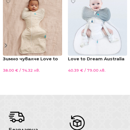
Зимно чувалче Love to
Love to Dream Australia
Dream 1.5TOG зимно
Специализиран Чувал
38.00
€
/ 74.32 лв.
40.39
€
/ 79.00 лв.
чувалче за сън с
за сън при дисплазия
повиване размер S и М
на тазобедрената
Опции
Добавяне В Количката
крем , листенца
става размер М TOG 1
Безплатна