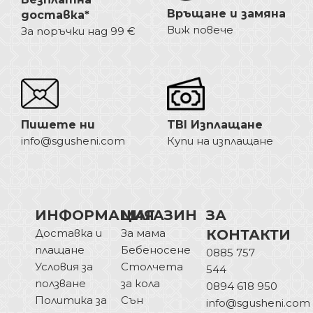
Връщане и замяна
доставка*
Виж повече
За поръчки над 99 €
Пишете ни
TBI Изплащане
info@sgusheni.com
Купи на изплащане
ИНФОРМАЦИЯ
МАГАЗИН
ЗА
Доставка и
За мама
КОНТАКТИ
плащане
Бебеносене
0885 757
Условия за
Столчета
544
ползване
за кола
0894 618 950
Политика за
Сън
info@sgusheni.com