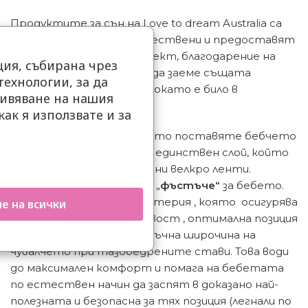
Продуктите за сън на Love to dream Australia са
изключително висококачествени и предоставят
мигновен успокояващ ефект, благодарение на
ия, събирана чрез
възможността бебето да заеме същата
ехнологии, за да
позиция, в която е било, докато е било в
ивяване на нашия
коремчето на мама.
как я използвате и за
.
Лесни за използване, просто поставяте бебчето
и закопчавате ципа. Един единствен слой, който
е мек и дишащ, без излишни велкро ленти.
Ергономична кройка тип „
фъстъче“
за бебето.
Естествена памучна материя , която осигурява
е на всички
допълнителна разтегливост , оптимална позиция
при раменете и достатъчна широчина на
чувалчето при тазобедрените стави. Това води
до максимален комфорт и помага на бебетата
по естествен начин да заспят в доказано най-
полезната и безопасна за тях позиция (легнали по