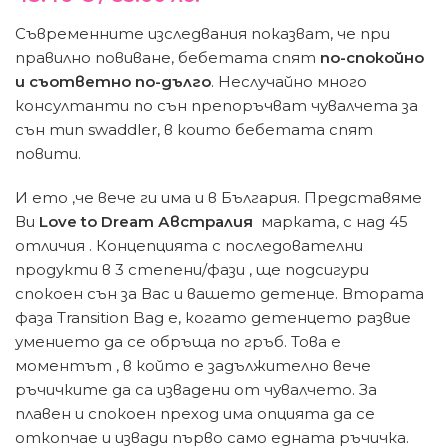
Съвременните изследвания показват, че при
правилно повиване, бебетата спят
по-спокойно
и съответно по-дълго
. Неслучайно много
консултанти по сън препоръчват чувалчета за
сън тип swaddler, в които бебетата спят
повити.
И ето ,че вече ги има и в България. Представяме
Ви
Love to Dream Австралия
марката, с над 45
отличия . Концепцията с последователни
продукти в 3 степени/фази , ще подсигури
спокоен сън за Вас и вашето детенце. Втората
фаза Transition Bag е, когато детенцето развие
умението да се обръща по гръб. Това е
моментът , в който е задължително вече
ръчичките да са извадени от чувалчето. За
плавен и спокоен преход има опцията да се
откопчае и извади първо само едната ръчичка.