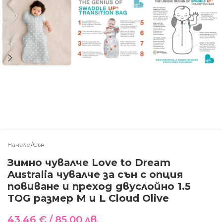
Начало
/
Сън
Зимно чувалче Love to Dream
Australia чувалче за сън с опция
повиване и преход двуслойно 1.5
TOG размер М и L Cloud Olive
43.46
€
/ 85.00 лв.