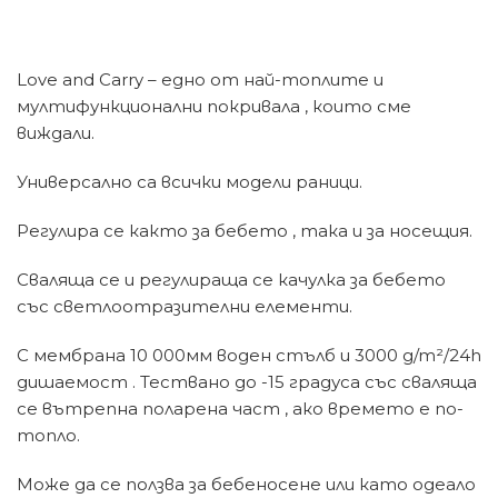
Love and Carry – едно от най-топлите и
мултифункционални покривала , които сме
виждали.
Универсално са всички модели раници.
Регулира се както за бебето , така и за носещия.
Сваляща се и регулираща се качулка за бебето
със светлоотразителни елементи.
С мембрана 10 000мм воден стълб и 3000 g/m²/24h
дишаемост . Тествано до -15 градуса със сваляща
се вътрепна поларена част , ако времето е по-
топло.
Може да се ползва за бебеносене или като одеало