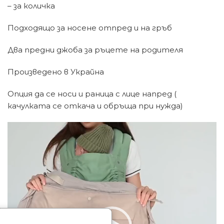
– за количка
Подходящо за носене отпред и на гръб
Два предни джоба за ръцете на родителя
Произведено в Украйна
Опция да се носи и раница с лице напред (
качулката се откача и обръща при нужда)
Видео