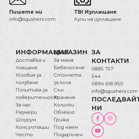
Пишете ни
TBI Изплащане
info@sgusheni.com
Купи на изплащане
ИНФОРМАЦИЯ
МАГАЗИН
ЗА
Доставка и
За мама
КОНТАКТИ
плащане
Бебеносене
0885 757
Условия за
Столчета
544
ползване
за кола
0894 618 950
Политика за
Сън
info@sgusheni.com
поверителност
Хранене
ПОСЛЕДВАЙ
За нас
Колички
НИ
Размери
Облекло
Шоурум
Грижа
Консултации
Под наем
Често
Подаръчен