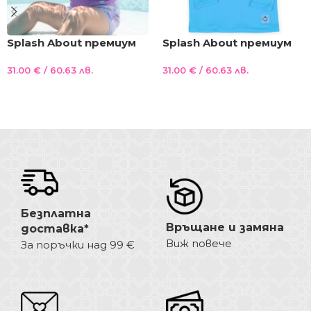
Splash About премиум
Splash About премиум
UV блуза с дълъг ръкав
UV блуза с дълъг ръкав
31.00
€
/ 60.63 лв.
31.00
€
/ 60.63 лв.
неон , 40+ UVA и UVB
неон , 40+ UVA и UVB
лъчи цвят лилава
лъчи синя
Опции
Опции
Безплатна
Връщане и замяна
доставка*
Виж повече
За поръчки над 99 €