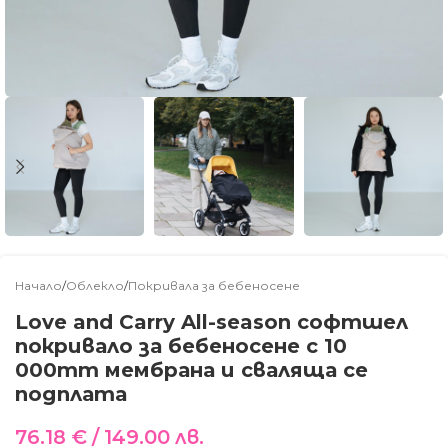
Начало
/
Облекло
/
Покривала за бебеносене
Love and Carry All-season софтшел
покривало за бебеносене с 10
000mm мембрана и сваляща се
подплата
76.18
€
/ 149.00 лв.