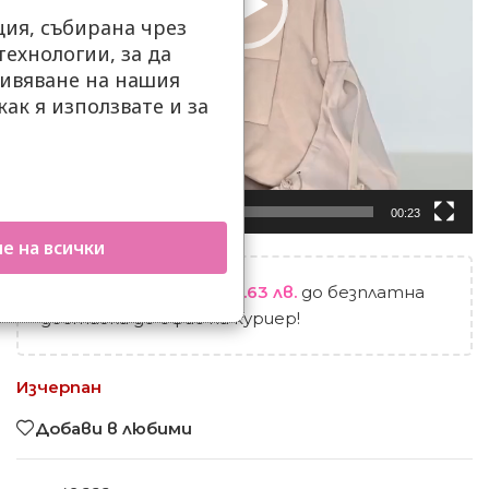
ия, събирана чрез
ехнологии, за да
ивяване на нашия
как я използвате и за
.
00:00
00:23
е на всички
Остават
99.00
€
/ 193.63 лв.
до безплатна
доставка до офис на куриер!
Изчерпан
Добави в любими