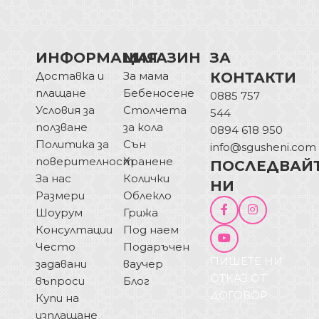
ИНФОРМАЦИЯ
МАГАЗИН
ЗА
Доставка и
За мама
КОНТАКТИ
плащане
Бебеносене
0885 757
Условия за
Столчета
544
ползване
за кола
0894 618 950
Политика за
Сън
info@sgusheni.com
поверителност
Хранене
ПОСЛЕДВАЙ
За нас
Колички
НИ
Размери
Облекло
Шоурум
Грижа
Консултации
Под наем
Често
Подаръчен
ПИШЕТЕ НИ
задавани
ваучер
ОТКАЗ ОТ
въпроси
Блог
ДОГОВОР
Купи на
изплащане