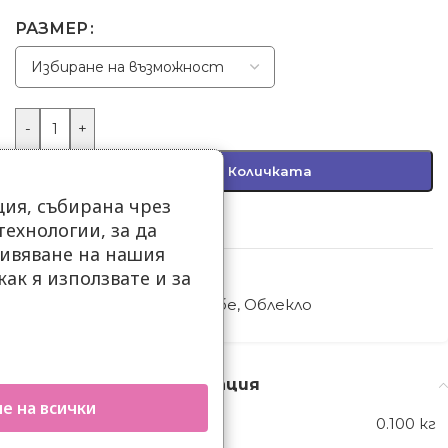
РАЗМЕР
-
+
Добавяне В Количката
ия, събирана чрез
Добави в любими
ехнологии, за да
ивяване на нашия
как я използвате и за
Код:
48083-48090
.
Категории:
Бански за бебе
,
Облекло
Допълнителна информация
е на всички
ТЕГЛО
0.100 кг