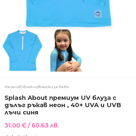
Начало
/
Облекло
/
Бански за бебе
Splash About премиум UV блуза с
дълъг ръкав неон , 40+ UVA и UVB
лъчи синя
31.00
€
/ 60.63 лв.