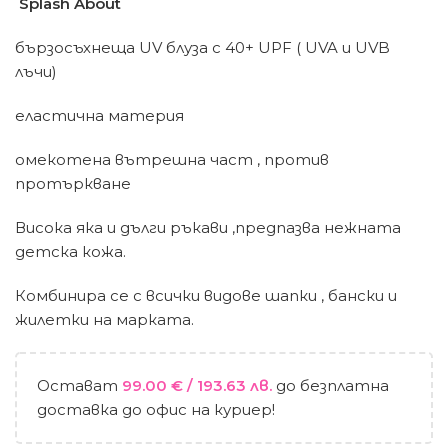
Splash About
бързосъхнеща UV блуза с 40+ UPF ( UVA и UVB
лъчи)
еластична материя
омекотена вътрешна част , против
протъркване
Висока яка и дълги ръкави ,предпазва нежната
детска кожа.
Комбинира се с всички видове шапки , бански и
жилетки на марката.
Остават
99.00
€
/ 193.63 лв.
до безплатна
доставка до офис на куриер!