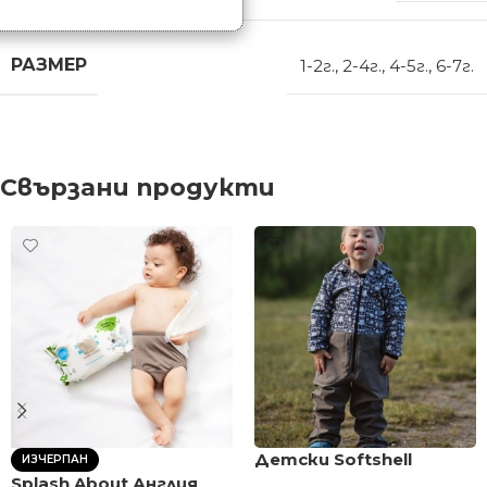
РАЗМЕР
1-2г.
,
2-4г.
,
4-5г.
,
6-7г.
Свързани продукти
Детски Softshell
ИЗЧЕРПАН
гащеризон космонавт
Splash About Англия