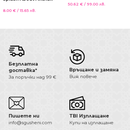
50.62
€
/ 99.00 лв.
с качулка, сиво с панди
50бр Бамбукови
8.00
€
/ 15.65 лв.
подложки за бански ,
Опции
биоразградими ONE
Още
SIZE
Безплатна
Връщане и замяна
доставка*
Виж повече
За поръчки над 99 €
Пишете ни
TBI Изплащане
info@sgusheni.com
Купи на изплащане