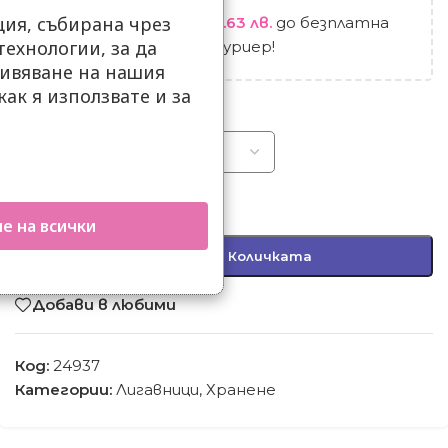
ия, събирана чрез
Остават
99.00
€
/ 193.63 лв.
до безплатна
ехнологии, за да
доставка до офис на куриер!
ивяване на нашия
как я използвате и за
ДЕСЕН
.
-
+
е на всички
Добавяне В Количката
Добави в любими
Код:
24937
Категории:
Лигавници
,
Хранене