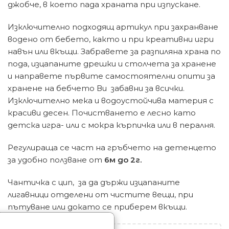
джобче, в което пада храната при изпускане.
Изключително подходящ артикул при захранване
водено от бебето, както и при креативни игри
навън или вкъщи. Забравете за разпиляна храна по
пода, изцапаните дрешки и столчета за хранене
и направете първите самостоятелни опити за
хранене на бебчето Ви забавни за всички.
Изключително мека и водоустойчива материя с
красиви десен. Почистването е лесно като
детска игра- или с мокра кърпичка или в пералня.
Регулираща се част на гръбчето на детенцето
за удобно ползване от
6м до 2г.
Чантичка с цип, за да държи изцапаните
лигавници отделени от чистите вещи, при
пътуване или докато се приберем вкъщи.