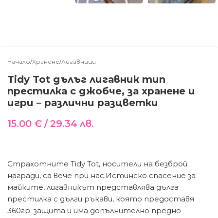
Начало
/
Хранене
/
Лигавници
Tidy Tot дълъг лигавник тип
престилка с джобче, за хранене и
игри – различни разцветки
15.00
€
/ 29.34 лв.
Страхотните Tidy Tot, носители на безброй
награди, са вече при нас.Истинско спасение за
майките, лигавникът представлява дълга
престилка с дълги ръкави, която предоставя
360гр. защита и има допълнително предно