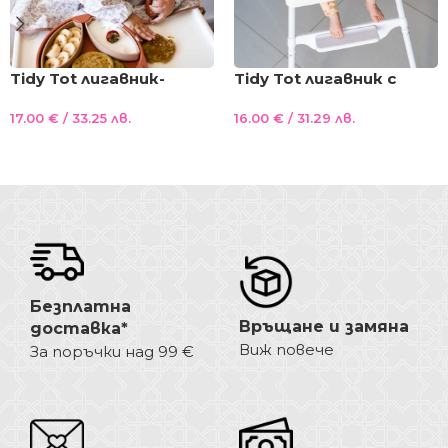
Tidy Tot лигавник-
Tidy Tot лигавник с
престилка с ръкави и
ръкави и вендузи за
17.00
€
/ 33.25 лв.
16.00
€
/ 31.29 лв.
вендузи НОВА
захващане за столче
лимитирана серия
за хранене или маса
Добавяне В Количката
Добавяне В Количката
КРЕМ
Лисици
Безплатна
Връщане и замяна
доставка*
Виж повече
За поръчки над 99 €