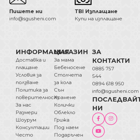
Пишете ни
TBI Изплащане
info@sgusheni.com
Купи на изплащане
ИНФОРМАЦИЯ
МАГАЗИН
ЗА
Доставка и
За мама
КОНТАКТИ
плащане
Бебеносене
0885 757
Условия за
Столчета
544
ползване
за кола
0894 618 950
Политика за
Сън
info@sgusheni.com
поверителност
Хранене
ПОСЛЕДВАЙ
За нас
Колички
НИ
Размери
Облекло
Шоурум
Грижа
Консултации
Под наем
Често
Подаръчен