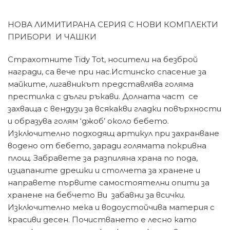
НОВА ЛИМИТИРАНА СЕРИЯ С НОВИ КОМПЛЕКТИ
ПРИБОРИ И ЧАШКИ
Страхотните Tidy Tot, носители на безброй
награди, са вече при нас.Истинско спасение за
майките, лигавникът представлява голяма
престилка с дълги ръкави. Долната част се
захваща с вендузи за всякакви гладки повърхности
и образува голям ‘джоб’ около бебето.
Изключително подходящ артикул при захранване
водено от бебето, заради голямата покривна
площ. Забравете за разпиляна храна по пода,
изцапаните дрешки и столчета за хранене и
направете първите самостоятелни опити за
хранене на бебчето Ви забавни за всички.
Изключително мека и водоустойчива материя с
красиви десен. Почистването е лесно като