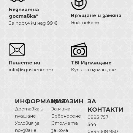
Безплатна
Връщане и замяна
доставка*
Виж повече
За поръчки над 99 €
Пишете ни
TBI Изплащане
info@sgusheni.com
Купи на изплащане
ИНФОРМАЦИЯ
МАГАЗИН
ЗА
Доставка и
За мама
КОНТАКТИ
плащане
Бебеносене
0885 757
Условия за
Столчета
544
ползване
за кола
0894 618 950