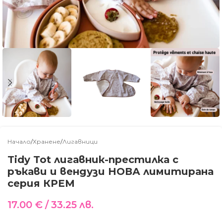
Начало
/
Хранене
/
Лигавници
Tidy Tot лигавник-престилка с
ръкави и вендузи НОВА лимитирана
серия КРЕМ
17.00
€
/ 33.25 лв.