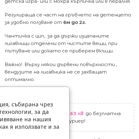
детска игра- или с мокра кърпичка или в пералня.
Регулираща се част на гръбчето на детенцето
за удобно ползване от
6м до 2г.
Чантичка с цип, за да държи изцапаните
лигавници отделени от чистите вещи, при
пътуване или докато се приберем вкъщи.
Важно! Върху някои дървени повърхности ,
вендузите на лигавника не се захващат
оптимално.
ия, събирана чрез
ехнологии, за да
Остават
99.00
€
/ 193.63 лв.
до безплатна
ивяване на нашия
доставка до офис на куриер!
как я използвате и за
.