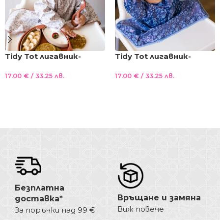
Tidy Tot лигавник-
Tidy Tot лигавник-
престилка с ръкави и
престилка с ръкави и
17.00
€
/ 33.25 лв.
17.00
€
/ 33.25 лв.
вендузи НОВА
вендузи НОВА
лимитирана серия
лимитирана серия СИН
Добавяне В Количката
Добавяне В Количката
КРЕМ
Безплатна
Връщане и замяна
доставка*
Виж повече
За поръчки над 99 €