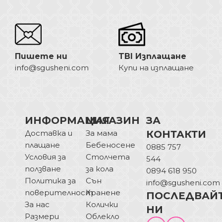
Пишете ни
TBI Изплащане
info@sgusheni.com
Купи на изплащане
ИНФОРМАЦИЯ
МАГАЗИН
ЗА
Доставка и
За мама
КОНТАКТИ
плащане
Бебеносене
0885 757
Условия за
Столчета
544
ползване
за кола
0894 618 950
Политика за
Сън
info@sgusheni.com
поверителност
Хранене
ПОСЛЕДВАЙ
За нас
Колички
НИ
Размери
Облекло