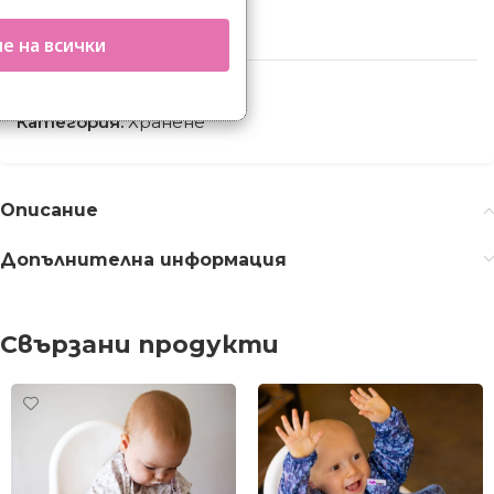
Добави в любими
е на всички
Код:
51096
Категория:
Хранене
Описание
Допълнителна информация
Свързани продукти