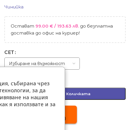
Чинийка
Остават
99.00
€
/ 193.63 лв.
до безплатна
доставка до офис на куриер!
СЕТ
-
+
ия, събирана чрез
ехнологии, за да
Добавяне В Количката
ивяване на нашия
как я използвате и за
.
Купи с
13 x €5.41 (13 x 10.58 BGN)