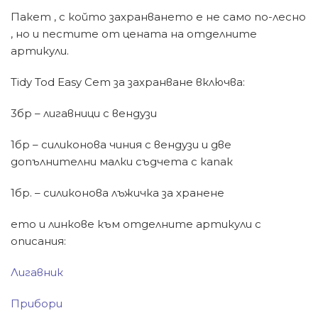
Пакет , с който захранването е не само по-лесно
, но и пестите от цената на отделните
артикули.
Tidy Tod Easy Сет за захранване включва:
3бр – лигавници с вендузи
1бр – силиконова чиния с вендузи и две
допълнителни малки съдчета с капак
1бр. – силиконова лъжичка за хранене
ето и линкове към отделните артикули с
описания:
Лигавник
Прибори