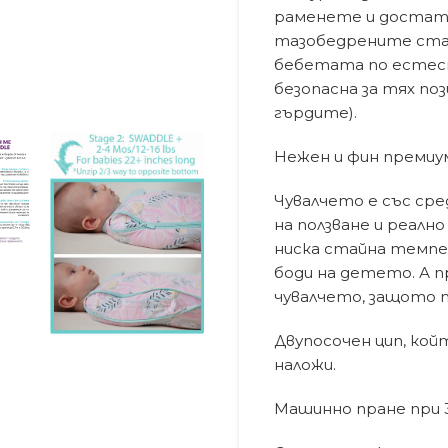
раменете и достатъ
тазобедрените став
бебетата по естеств
безопасна за тях поз
гърдите).
Нежен и фин премиум
Чувалчето е със сре
на ползване и реално
ниска стайна темпе
боди на детето. А п
чувалчето, защото п
Двупосочен цип, кой
наложи.
Машинно пране при 