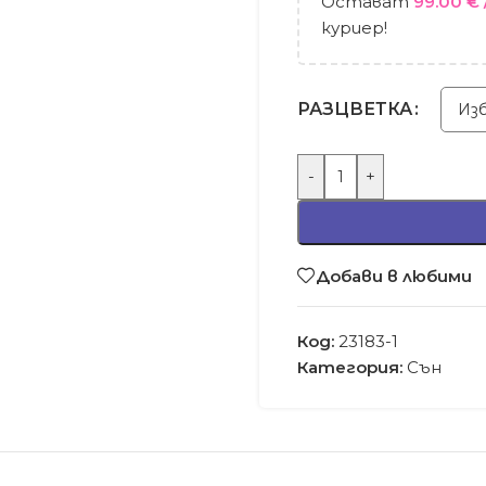
Остават
99.00
€
куриер!
РАЗЦВЕТКА
-
+
Добави в любими
Код:
23183-1
Категория:
Сън