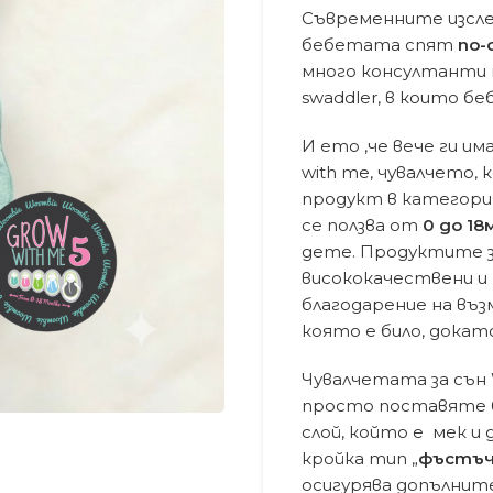
Съвременните изслед
бебетата спят
по-
много консултанти 
swaddler, в които б
И ето ,че вече ги им
with me, чувалчето, 
продукт в категория
се ползва от
0 до 18
дете. Продуктите з
висококачествени и
благодарение на въ
която е било, докат
Чувалчетата за сън 
просто поставяте б
слой, който е мек и
кройка тип „
фъстъч
осигурява допълните