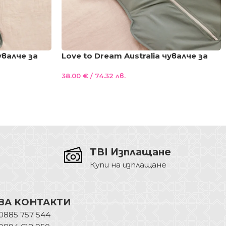
увалче за
Love to Dream Australia чувалче за
G 1 размер
сън с опция повиване и преход
38.00
€
/ 74.32 лв.
STAGE 2 Dark Olive TOG 1 размер M (3-
6,7m)
TBI Изплащане
Купи на изплащане
ЗА КОНТАКТИ
0885 757 544