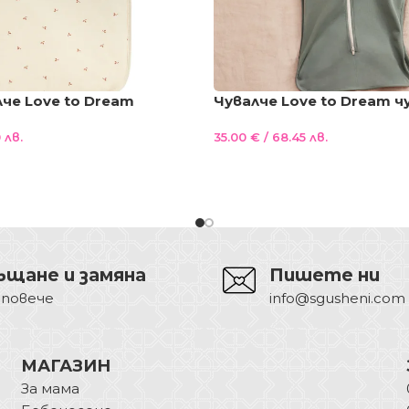
че Love to Dream
Чувалче Love to Dream ч
валче за сън с опция
сън с опция повиване TO
 лв.
35.00
€
/ 68.45 лв.
преход двуслойно 1.5
S Olive
М и L Cloud крем с
ъщане и замяна
Пишете ни
 повече
info@sgusheni.com
МАГАЗИН
За мама