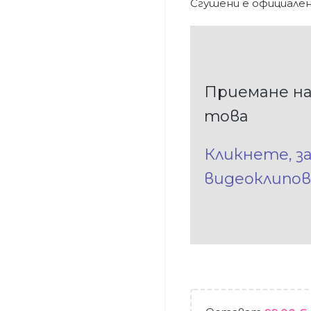
Сгушени е официале
Приемане на
това
Кликнете, з
видеоклипов