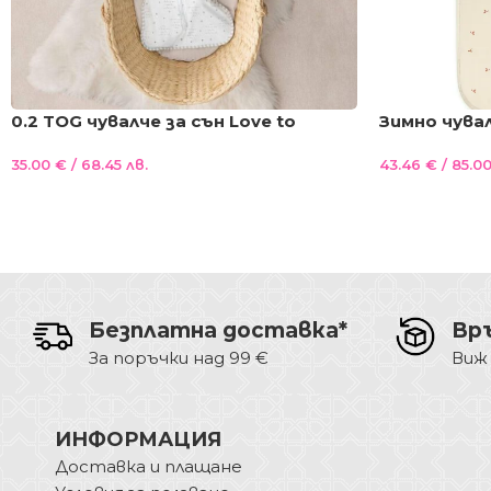
0.2 TOG чувалче за сън Love to
Зимно чувал
Dream Australia с опция повиване S
Australia чу
35.00
€
/ 68.45 лв.
43.46
€
/ 85.00
повиване и 
TOG размер 
листенца
Безплатна доставка*
Вр
За поръчки над 99 €
Виж
ИНФОРМАЦИЯ
Доставка и плащане