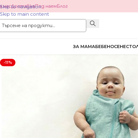
а нас
Доставка
Под наем
Блог
Skip to navigation
Skip to main content
ЗА МАМА
БЕБЕНОСЕНЕ
СТОЛ
-11%