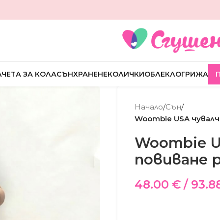
ЧЕТА ЗА КОЛА
СЪН
ХРАНЕНЕ
КОЛИЧКИ
ОБЛЕКЛО
ГРИЖА
Начало
/
Сън
/
Woombie USA чувалче
Woombie US
повиване р
48.00
€
/ 93.8