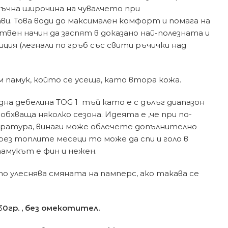
чна широчина на чувалчето при
и. Това води до максимален комфорт и помага на
ен начин да заспят в доказано най-полезната и
иция (легнали по гръб със свити ръчички над
 памук, който се усеща, като втора кожа.
дна дебелина TOG 1 тъй като е с дълъг диапазон
 обхваща няколко сезона. Идеята е ,че при по-
ратура, винаги може облечете допълнително
рез топлите месеци то може да спи и голо в
амукът е фин и нежен.
то улеснява смяната на памперс, ако такава се
3
0гр. , без омекотител.