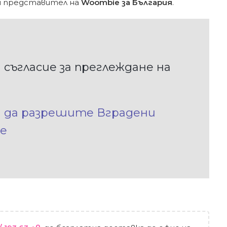
н представител на
Woombie за България
.
 съгласие за преглеждане на
а да разрешите Вградени
е