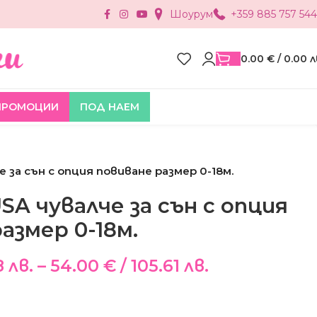
Шоурум
+359 885 757 544
0.00
€
/ 0.00 л
ПРОМОЦИИ
ПОД НАЕМ
 за сън с опция повиване размер 0-18м.
A чувалче за сън с опция
азмер 0-18м.
8 лв.
–
54.00
€
/ 105.61 лв.