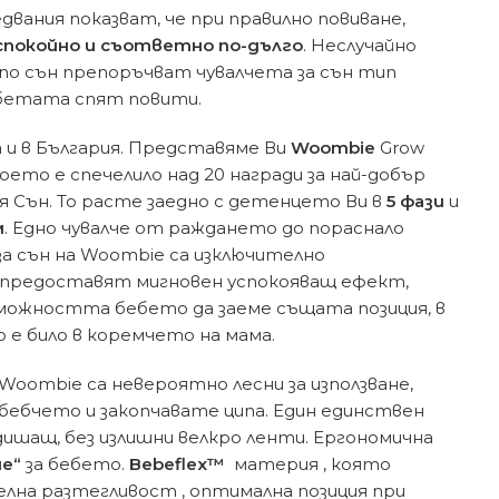
вания показват, че при правилно повиване,
спокойно и съответно по-дълго
. Неслучайно
по сън препоръчват чувалчета за сън тип
ебетата спят повити.
а и в България. Представяме Ви
Woombie
Grow
което е спечелило над 20 награди за най-добър
 Сън. То расте заедно с детенцето Ви в
5 фази
и
м
. Едно чувалче от раждането до пораснало
а сън на Woombie са изключително
 предоставят мигновен успокояващ ефект,
зможността бебето да заеме същата позиция, в
о е било в коремчето на мама.
Woombie са невероятно лесни за използване,
ебчето и закопчавате ципа. Един единствен
 дишащ, без излишни велкро ленти. Ергономична
е“
за бебето.
Bebeflex™
материя , която
лна разтегливост , оптимална позиция при