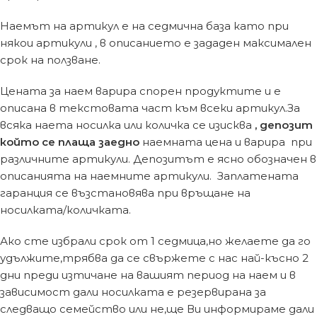
Наемът на артикул е на седмична база като при
някои артикули , в описанието е зададен максимален
срок на ползване.
Цената за наем варира спорен продуктите и е
описана в текстовата част към всеки артикул.За
всяка наета носилка или количка се изисква
, депозит
който се плаща заедно
наемната цена и варира при
различните артикули. Депозитът е ясно обозначен в
описанията на наемните артикули. Заплатената
гаранция се възстановява при връщане на
носилката/количката.
Ако сте избрали срок от 1 седмица,но желаете да го
удължите,трябва да се свържете с нас най-късно 2
дни преди изтичане на вашият период на наем и в
зависимост дали носилката е резервирана за
следващо семейство или не,ще Ви информираме дали