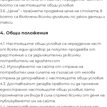
който са настоящите общи условия.
3.6. „Цена” – крайната продажна цена на стоката, в
която са включени всички дължими по закон данъци и
такси.
4. Общи положения
4.1. Настоящите общи условия са неразделна част
от всеки един договор за покупко-продажба от
разстояние и са задължителни за всички
потребители на sgusheni.com
4.2. Използването на сайта от страна на
потребител има силата на съгласие от негова
страна за запознаване с настоящите общи условия.
4.3. Доставчикът запазва правото си да променя
едностранно настоящите общи условия, като
промяната им влиза в сила спрямо всички от деня на
публикуването им на сайта.
4.4. Недействителността на отделна клауза от