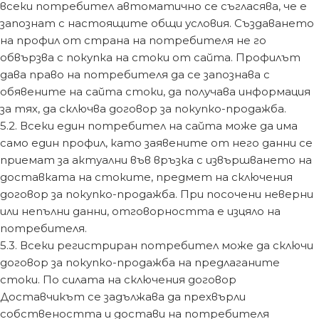
всеки потребител автоматично се съгласява, че е
запознат с настоящите общи условия. Създаването
на профил от страна на потребителя не го
обвързва с покупка на стоки от сайта. Профилът
дава право на потребителя да се запознава с
обявените на сайта стоки, да получава информация
за тях, да сключва договор за покупко-продажба.
5.2. Всеки един потребител на сайта може да има
само един профил, като заявените от него данни се
приемат за актуални във връзка с извършването на
доставката на стоките, предмет на сключения
договор за покупко-продажба. При посочени неверни
или непълни данни, отговорността е изцяло на
потребителя.
5.3. Всеки регистриран потребител може да сключи
договор за покупко-продажба на предлаганите
стоки. По силата на сключения договор
Доставчикът се задължава да прехвърли
собствеността и достави на потребителя