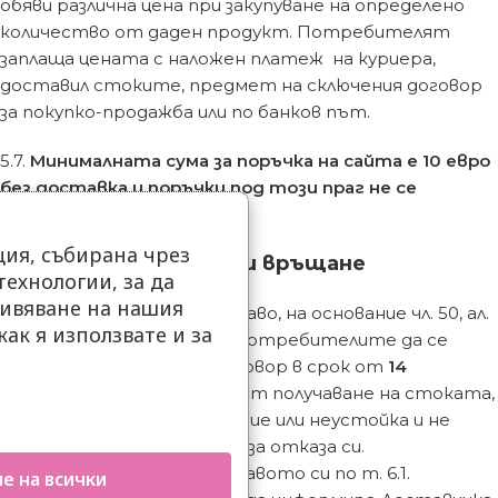
обяви различна цена при закупуване на определено
количество от даден продукт. Потребителят
заплаща цената с наложен платеж на куриера,
доставил стоките, предмет на сключения договор
за покупко-продажба или по банков път.
5.7.
Минималната сума за поръчка на сайта е 10 евро
без доставка и поръчки под този праг не се
изпълняват
ия, събирана чрез
6. Отказ от договор и връщане
ехнологии, за да
ивяване на нашия
6.1. Потребителят има право, на основание чл. 50, ал.
как я използвате и за
1 от Закона за защита на потребителите да се
.
откаже от сключения договор в срок от
14
календарни дни
, считано от получаване на стоката,
като не дължи обезщетение или неустойка и не
следва да посочва причина за отказа си.
6.2. При упражняване на правото си по т. 6.1.
е на всички