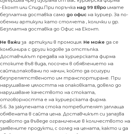
извършва чрез избрана от Вас куриерска фирма
-Еконт или Спиди.При поръчка
над 99 Евро
имате
безплатна доставка само
до офис
на куриер. За по-
обемни артикули като столчета , колички и др.
Безплатна доставка до Офис на Еконт.
Не важи
за артикули в промоция.
Не може
да се
комбинира с други кодове за отстъпка.
Доставчикът предава на куриерската фирма
стоките във вида, посочен в обявлението на
сайта,опаковани по начин, който да осигури
безпрепятственото им транспортиране. При
нарушаване цялостта на опаковката, довело до
нарушаване качеството на стоката,
отговорността е на куриерската фирма.
5.6. За закупената стока потребителят заплаща
обявената в сайта цена. Доставчикът си запазва
правото да въведе ограничение в количеството на
заявените продукти, с оглед на цената, както и да