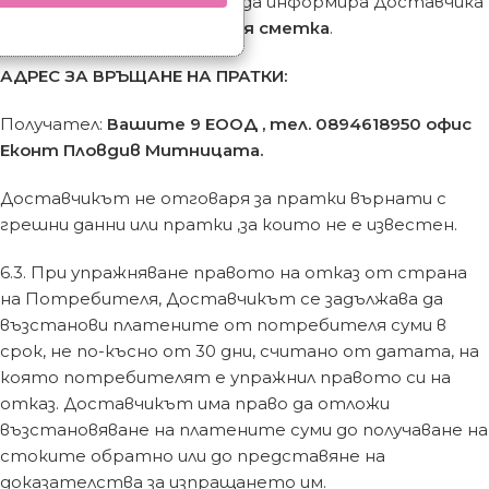
Потребителят е длъжен да информира Доставчика
и да върне стоката
за своя сметка
.
АДРЕС ЗА ВРЪЩАНЕ НА ПРАТКИ:
Получател:
Вашите 9 ЕООД , тел. 0894618950 офис
Еконт Пловдив Митницата.
Доставчикът не отговаря за пратки върнати с
грешни данни или пратки ,за които не е известен.
6.3. При упражняване правото на отказ от страна
на Потребителя, Доставчикът се задължава да
възстанови платените от потребителя суми в
срок, не по-късно от 30 дни, считано от датата, на
която потребителят е упражнил правото си на
отказ. Доставчикът има право да отложи
възстановяване на платените суми до получаване на
стоките обратно или до представяне на
доказателства за изпращането им.