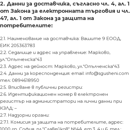
2. Данни за доставчика, съгласно чл. 4, ал. 1
от Закона за електронната търговия и чл.
47, ал. 1 от Закона за защита на
потребителите:
2.1. Наименование на доставчика: Вашите 9 ЕООД,
ЕИК 205363783
2.2. Седалище и адрес на управление: Марково,
ул.“Опълченска“43
2.3. Адрес на дейност: Марково, ул.“Опълченска“43
2.4. Данни за кореспонденция: email:
info@sgusheni.com
тел: 0894618950
2.5. Вписване в публични регистри:
2.6. Идентификационен номер в електронен
регистър на администратори на лични данни при
КЗЛД: –
2.7. Надзорни органи:
2.7.1. Комисия за защита на потребителите, адрес:
1000 гр. София, пл.“Славейков“ №4А, ет.3, 4 и 6, тел.: