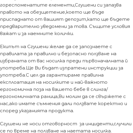
гореспоменатите елементи,Сгушени си запазва
правото на обезщетение,което ще бъде
приспаднато от вашият депозит,като ще бъдете
предварително уведомени за това. Същите условия
важат и за наемните колички.
Екипът на Сгушени желае да се запознаете с
правилата за правилно и безопасно ползване на
избраната от вас носилка преди първоначалната й
употреба.Ще Ви бъдат изпратени инструкции за
употреба.С цел да гарантираме правилна
експлоатация на носилките и най-важното
ергономична поза на вашето бебе в слинга/
ергономичната раница,Ви молим да се свържете с
нас,ако имате съмнения дали ползвате коректно и
според указанията продукта.
Сгушени не носи отговорност за инциденти,случили
се по време на ползване на наетата носилка.