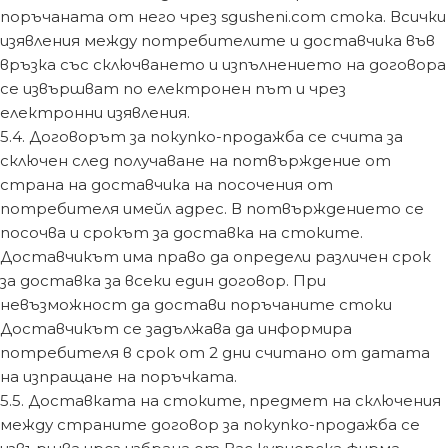
поръчаната от него чрез sgusheni.com стока. Всички
изявления между потребителите и доставчика във
връзка със сключването и изпълнението на договора
се извършват по електронен път и чрез
електронни изявления.
5.4. Договорът за покупко-продажба се счита за
сключен след получаване на потвърждение от
страна на доставчика на посочения от
потребителя имейл адрес. В потвърждението се
посочва и срокът за доставка на стоките.
Доставчикът има право да определи различен срок
за доставка за всеки един договор. При
невъзможност да достави поръчаните стоки
Доставчикът се задължава да информира
потребителя в срок от 2 дни считано от датата
на изпращане на поръчката.
5.5. Доставката на стоките, предмет на сключения
между страните договор за покупко-продажба се