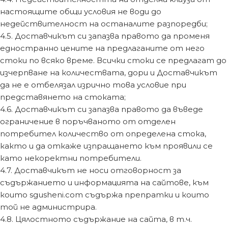
настоящите общи условия не води до
недействителност на останалите разпоредби;
4.5. Доставчикът си запазва правото да променя
едностранно цените на предлаганите от него
стоки по всяко време. Всички стоки се предлагат до
изчерпване на количествата, дори и Доставчикът
да не е отбелязал изрично това условие при
представянето на стоката;
4.6. Доставчикът си запазва правото да въведе
ограничение в поръчваното от отделен
потребител количество от определена стока,
както и да откаже изпращането към проявили се
като некоректни потребители.
4.7. Доставчикът не носи отговорност за
съдържанието и информацията на сайтове, към
които sgusheni.com съдържа препратки и които
той не администрира.
4.8. Цялостното съдържание на сайта, в т.ч.