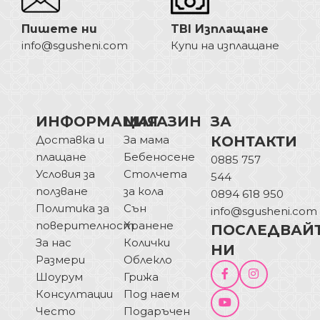
Пишете ни
TBI Изплащане
info@sgusheni.com
Купи на изплащане
ИНФОРМАЦИЯ
МАГАЗИН
ЗА
Доставка и
За мама
КОНТАКТИ
плащане
Бебеносене
0885 757
Условия за
Столчета
544
ползване
за кола
0894 618 950
Политика за
Сън
info@sgusheni.com
поверителност
Хранене
ПОСЛЕДВАЙ
За нас
Колички
НИ
Размери
Облекло
Шоурум
Грижа
Консултации
Под наем
Често
Подаръчен