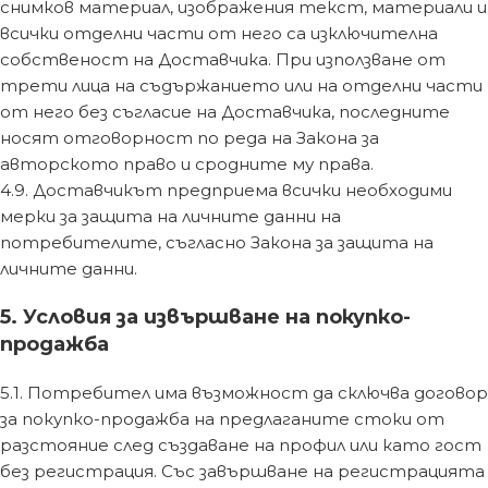
снимков материал, изображения текст, материали и
всички отделни части от него са изключителна
собственост на Доставчика. При използване от
трети лица на съдържанието или на отделни части
от него без съгласие на Доставчика, последните
носят отговорност по реда на Закона за
авторското право и сродните му права.
4.9. Доставчикът предприема всички необходими
мерки за защита на личните данни на
потребителите, съгласно Закона за защита на
личните данни.
5. Условия за извършване на покупко-
продажба
5.1. Потребител има възможност да сключва договор
за покупко-продажба на предлаганите стоки от
разстояние след създаване на профил или като гост
без регистрация. Със завършване на регистрацията