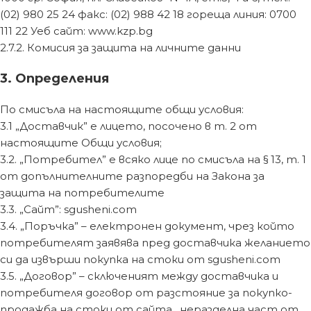
(02) 980 25 24 факс: (02) 988 42 18 гореща линия: 0700
111 22 Уеб сайт: www.kzp.bg
2.7.2. Комисия за защита на личните данни
3. Определения
По смисъла на настоящите общи условия:
3.1 „Доставчик” е лицето, посочено в т. 2 от
настоящите Общи условия;
3.2. „Потребител” е всяко лице по смисъла на § 13, т. 1
от допълнителните разпоредби на Закона за
защита на потребителите
3.3. „Сайт”: sgusheni.com
3.4. „Поръчка” – електронен документ, чрез който
потребителят заявява пред доставчика желанието
си да извърши покупка на стоки от sgusheni.com
3.5. „Договор” – сключеният между доставчика и
потребителя договор от разстояние за покупко-
продажба на стоки от сайта , неразделна част от