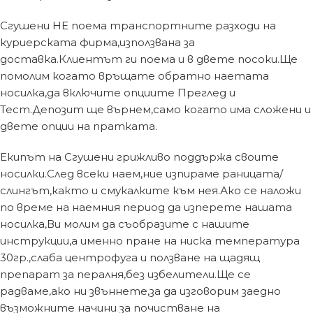
Сгушени НЕ поема транспортните разходи на
куриерската фирма,използвана за
доставка.Клиентът ги поема и в двете посоки.Ще
помолим когато връщате обратно наетата
носилка,да включите опциите Преглед и
Тест.Депозит ще върнем,само когато има сложени и
двете опции на пратката.
Екипът на Сгушени грижливо поддържа своите
носилки.След всеки наем,ние изпираме раницата/
слингът,както и смукалките към нея.Ако се наложи
по време на наемния период да изперете нашата
носилка,Ви молим да съобразите с нашите
инструкции,а именно пране на ниска температура
30гр.,слаба центрофуга и ползване на щадящ
препарат за пералня,без избелители.Ще се
радваме,ако ни звъннете,за да изговорим заедно
възможните начини за почистване на