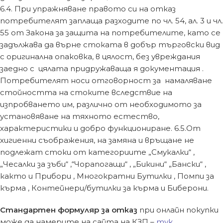
6.4. При упражняване правото си на отказ
потребителят заплаща разходите по чл. 54, ал. 3 и чл.
55 от Закона за защита на потребителите, като се
задължава да върне стоката в добър търговски вид
с оригинална опаковка, в цялост, без увреждания
заедно с цялата придружаваща я документация .
Потребителят носи отговорност за намаляване
стойността на стоките вследствие на
изпробването им, различно от необходимото за
установяване на тяхното естество,
характеристики и добро функциониране. 6.5.От
хигиенни съображения, на замяна и връщане не
подлежат стоки от категориите „Смукалки“ ,
„Чесалки за зъби“ ,“Чорапогащи“ , „Бикини“ „Бански“ ,
както и Прибори , Многократни Бутилки , Помпи за
кърма , Контейнери/бутилки за кърма и Биберони.
Стандартен формуляр за отказ
при онлайн покупки
може да намерите на сайта на КЗП –
тук.