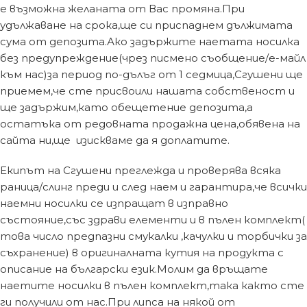
е възможна желаната от Вас промяна.При
удължаване на срока,ще си приспаднем дължимата
сума от депозита.Ако задържите наетата носилка
без предупреждение(чрез писмено съобщение/е-майл
към нас)за период по-дълъг от 1 седмица,Сгушени ще
приемем,че сте присвоили нашата собственост и
ще задържим,като обещетение депозита,а
остатъка от редовната продажна цена,обявена на
сайта ни,ще изискваме да я доплатите.
Екипът на Сгушени преглежда и проверява всяка
раница/слинг преди и след наем и гарантира,че всички
наемни носилки се изпращат в изправно
състояние,със здрави елементи и в пълен комплект(
това число предпазни смукалки ,качулки и торбички за
съхранение) в оригиналната кутия на продукта с
описание на български език.Молим да връщате
наетите носилки в пълен комплект,така както сте
ги получили от нас.При липса на някой от