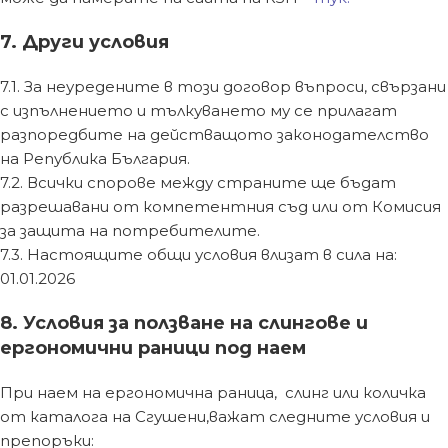
7. Други условия
7.1. За неуредените в този договор въпроси, свързани
с изпълнението и тълкуването му се прилагат
разпоредбите на действащото законодателство
на Република България.
7.2. Всички спорове между страните ще бъдат
разрешавани от компетентния съд или от Комисия
за защита на потребителите.
7.3. Настоящите общи условия влизат в сила на:
01.01.2026
8. Условия за ползване на слингове и
ергономични раници под наем
При наем на ергономична раница, слинг или количка
от каталога на Сгушени,важат следните условия и
препоръки: